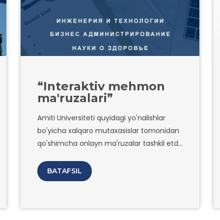
“Interaktiv mehmon
ma'ruzalari”
Amiti Universiteti quyidagi yo'nalishlar
bo'yicha xalqaro mutaxasislar tomonidan
qo'shimcha onlayn ma'ruzalar tashkil etdi:
- Muhandislik va texnologiya - Biznes
boshqaruvi - Sog’liqni saqlash - San’at va
BATAFSIL
ijtimoiy fanlar - va boshqalar.