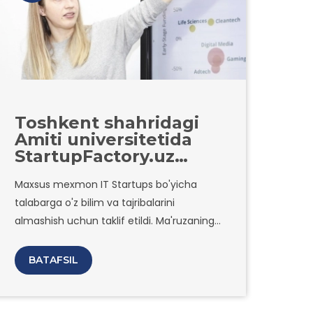
Toshkent shahridagi
Amiti universitetida
StartupFactory.uz
akselerator direktori
Maxsus mexmon IT Startups bo'yicha
Elena Selezneva bilan
talabarga o'z bilim va tajribalarini
mehmon ma'ruzasi
bo'lib o'tdi.
almashish uchun taklif etildi. Ma'ruzaning
asosiy mavzusi IT mahsulotni keng
miqyosda rivojlantirish boldi.
BATAFSIL