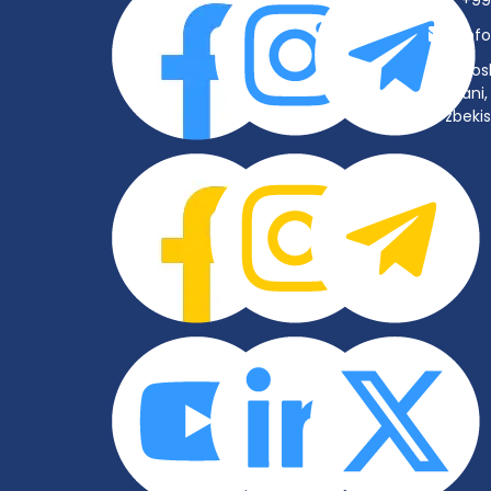
+99
inf
Tos
tumani, 
O‘zbeki