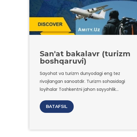
San'at bakalavr (turizm
boshqaruvi)
Sayohat va turizm dunyodagi eng tez
rivojlangan sanoatdir. Turizm sohasidagi
loyihalar Toshkentni jahon sayyohlik
poytaxtiga aylantirishi rejalashtirilgan.
BATAFSIL