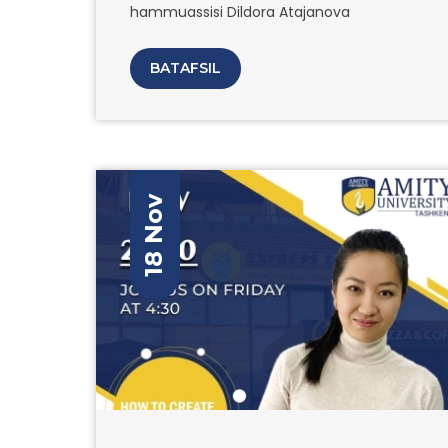
tashkil qiladi.
hammuassisi Dildora Atajanova
BATAFSIL
18 Nov