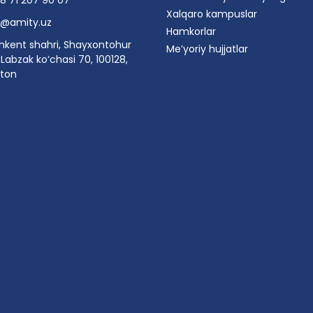
8 71 207 90 07
Xalqaro kampuslar
o@amity.uz
Hamkorlar
hkent shahri, Shayxontohur
Me’yoriy hujjatlar
Labzak ko‘chasi 70, 100128,
ston