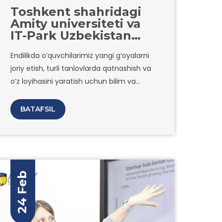
Toshkent shahridagi
Amity universiteti va
IT-Park Uzbekistan
o‘rtasida hamkorlik
Endilikda o‘quvchilarimiz yangi g‘oyalarni
shartnomasi
joriy etish, turli tanlovlarda qatnashish va
imzolandi.
o‘z loyihasini yaratish uchun bilim va
tajriba almashish imkoniyatiga ega
bo’ladilar.
BATAFSIL
24 Feb