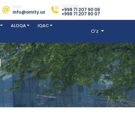
Call-center:
Email:
+998 71 207 90 06
info@amity.uz
+998 71 207 90 07
ALOQA
IQAC
O‘z
I