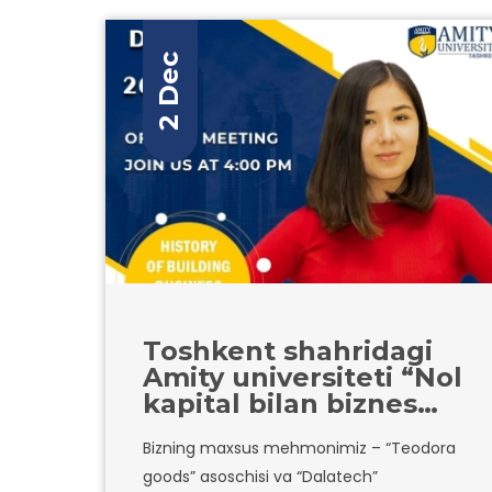
2 Dec
Toshkent shahridagi
Amity universiteti “Nol
kapital bilan biznes
qurish tarixi”
Bizning maxsus mehmonimiz – “Teodora
mavzusida oflayn
goods” asoschisi va “Dalatech”
mehmon ma’ruzasini