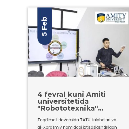
5 Feb
4 fevral kuni Amiti
universitetida
"Robototexnika"
mavzusiga
Taqdimot davomida TATU talabalari va
bag'ishlangan mahorat
al-Xorazmiy nomidagi ixtisoslashtirilgan
darsi va tajriba