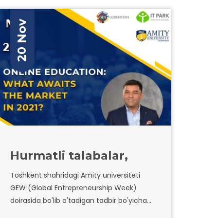
20 Nov
Hurmatli talabalar,
Toshkent shahridagi Amity universiteti
GEW (Global Entrepreneurship Week)
doirasida bo'lib o'tadigan tadbir bo'yicha
onlayn sessiya tashkil qiladi.