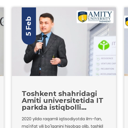
5 Feb
Toshkent shahridagi
Amiti universitetida IT
parkda istiqbolli
startap-loyihalarni
2020 yilda raqamli iqtisodiyotda ilm-fan,
moliyalashtirish,
ma'rifat yili bo'lganini hisobga olib, tashkil
inkubatsiya va