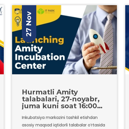
27 Nov
Hurmatli Amity
talabalari, 27-noyabr,
juma kuni soat 16:00
da Amity Inkubatsiya
Inkubatsiya markazini tashkil etishdan
Markazining ishga
asosiy maqsad iqtidorli talabalar o‘rtasida
tushirilishi bilan