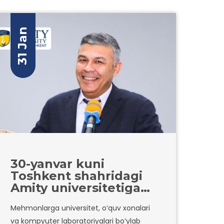
31 Jan
30-yanvar kuni
Toshkent shahridagi
Amity universitetiga
O‘zbekiston
Mehmonlarga universitet, o‘quv xonalari
Respublikasi axborot
va kompyuter laboratoriyalari bo‘ylab
texnologiyalari va