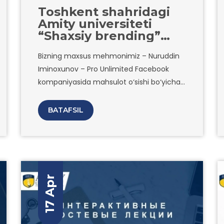
Toshkent shahridagi
Amity universiteti
“Shaxsiy brending”
mavzusida onlayn-
Bizning maxsus mehmonimiz – Nuruddin
vebinar tashkil qiladi.
Iminoxunov – Pro Unlimited Facebook
kompaniyasida mahsulot o‘sishi bo‘yicha
mutaxassis bo‘lib, o‘z faoliyatini talabalik
yillarida kichik Google I/O Extended
BATAFSIL
konferensiyasida boshlagan.
17 Apr