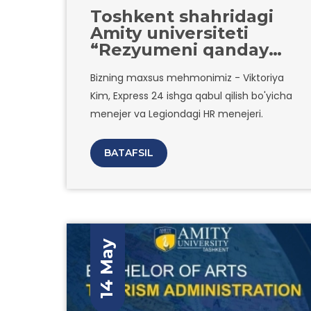
Toshkent shahridagi
Amity universiteti
“Rezyumeni qanday
yaratish kerak”
Bizning maxsus mehmonimiz - Viktoriya
mavzusida onlayn-
Kim, Express 24 ishga qabul qilish bo'yicha
vebinar tashkil qiladi.
menejer va Legiondagi HR menejeri.
BATAFSIL
14 May