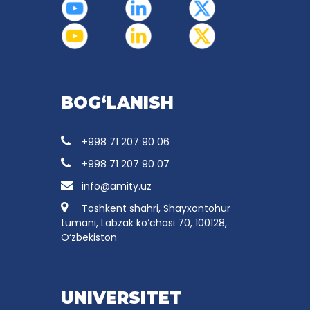
BOG‘LANISH
+998 71 207 90 06
+998 71 207 90 07
info@amity.uz
Toshkent shahri, Shayxontohur
tumani, Labzak ko‘chasi 70, 100128,
O‘zbekiston
UNIVERSITET