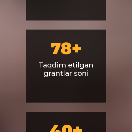
78
+
Taqdim etilgan
grantlar soni
40
+