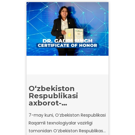
O‘zbekiston
Respublikasi
axborot-
kommunikatsiya
7-may kuni, O‘zbekiston Respublikasi
texnologiyalari
Raqamli texnologiyalar vazirligi
sohasi xodimlari
kuni munosabati
tomonidan O‘zbekiston Respublikasi