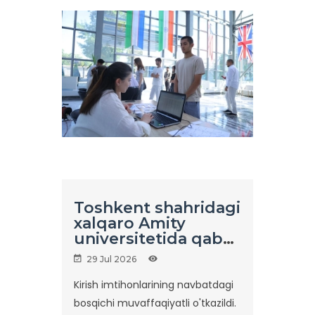
Toshkent shahridagi
xalqaro Amity
universitetida qabul
jarayonlari davom
29 Jul 2026
etmoqda!
Kirish imtihonlarining navbatdagi
bosqichi muvaffaqiyatli o'tkazildi.