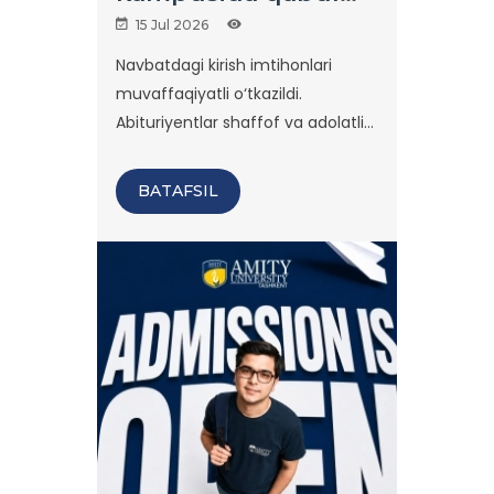
imtihonlari qizg‘in
15 Jul 2026
davom etmoqda.
Navbatdagi kirish imtihonlari
muvaffaqiyatli o‘tkazildi.
Abituriyentlar shaffof va adolatli
muhitda o‘z bilim hamda
salohiyatlarini namoyon etdilar.
BATAFSIL