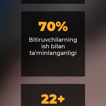
70
%
Bitiruvchilarning
ish bilan
ta’minlanganligi
22
+