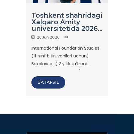
Toshkent shahridagi
Xalqaro Amity
universitetida 2026–
2027-o‘quv yili
26 Jun 2026
uchun qabul davom
etmoqda!
International Foundation Studies
(11-sinf bitiruvchilari uchun)
Bakalavriat (12 yillik ta'limni
tamomlaganlar uchun):
BATAFSIL