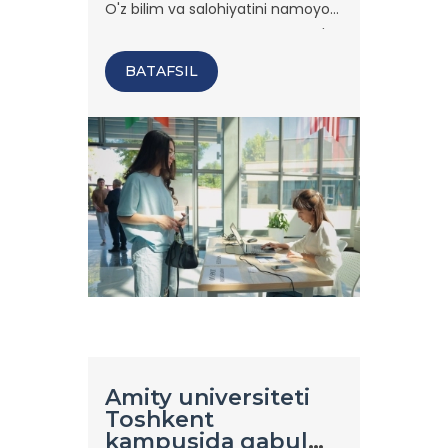
O'z bilim va salohiyatini namoyon
etishga intilgan abituriyentlar o'z
akademik kelajagi sari muhim
BATAFSIL
qadam tashladilar.
Amity universiteti
Toshkent
kampusida qabul