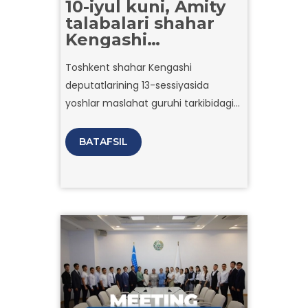
10-iyul kuni, Amity
talabalari shahar
Kengashi
sessiyasida ishtirok
Toshkent shahar Kengashi
etishdi!
deputatlarining 13-sessiyasida
yoshlar maslahat guruhi tarkibidagi
faol talabalarimiz ham qatnashdilar.
BATAFSIL