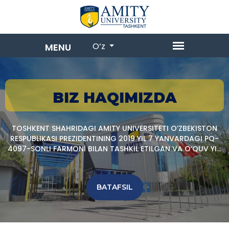
O‘z
BIZ HAQIMIZDA
TOSHKENT SHAHRIDAGI AMITY UNIVERSITETI O‘ZBEKISTON
RESPUBLIKASI PREZIDENTINING 2019 YIL 7 YANVARDAGI PQ-
4097-SONLI FARMONI BILAN TASHKIL ETILGAN VA O‘QUV YILI
2019 YILDAN BOSHLANGAN.TOSHKENT SHAHRIDAGI AMITY
UNIVERSITETI BOSHLANG‘ICH, BAKALAVRIAT VA
magistratura bosqichlarida oliy ta’limning turli
BATAFSIL
yo‘nalishlarda, jumladan axborot texnologiyalari,
iqtisodiyot, menejment va turizm bo‘yicha kasbga
yo‘naltirilgan o‘quv dasturlarinig taklif etadi.
Toshkent shahridagi Amity universiteti maqtovga loyiq