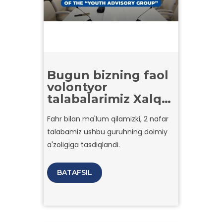
Bugun bizning faol
volontyor
talabalarimiz Xalq
deputatlari
Fahr bilan ma'lum qilamizki, 2 nafar
Toshkent shahar
talabamiz ushbu guruhning doimiy
kengashi
huzuridagi “Yoshlar
a'zoligiga tasdiqlandi.
maslahat” guruhi
tashkilot majlisida
BATAFSIL
ishtirok etdi.