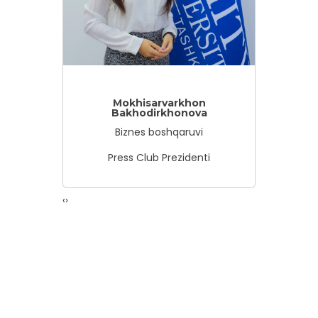
Mokhisarvarkhon
J
Bakhodirkhonova
Axb
Biznes boshqaruvi
Amity C
Press Club Prezidenti
‹
›