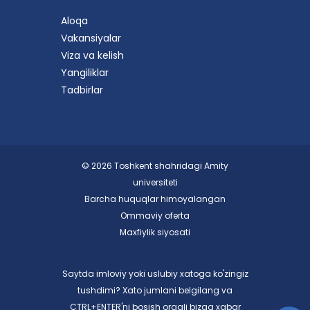
Aloqa
Vakansiyalar
Viza va kelish
Yangiliklar
Tadbirlar
© 2026 Toshkent shahridagi Amity
universiteti
Barcha huquqlar himoyalangan
Ommaviy oferta
Maxfiylik siyosati
Saytda imloviy yoki uslubiy xatoga ko'zingiz
tushdimi? Xato jumlani belgilang va
CTRL+ENTER'ni bosish orqali bizga xabar