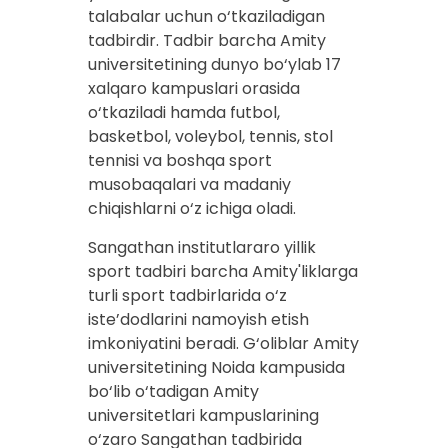
talabalar uchun o‘tkaziladigan
tadbirdir. Tadbir barcha Amity
universitetining dunyo bo‘ylab 17
xalqaro kampuslari orasida
o‘tkaziladi hamda futbol,
basketbol, voleybol, tennis, stol
tennisi va boshqa sport
musobaqalari va madaniy
chiqishlarni o‘z ichiga oladi.
Sangathan institutlararo yillik
sport tadbiri barcha Amity'liklarga
turli sport tadbirlarida o‘z
iste’dodlarini namoyish etish
imkoniyatini beradi. G‘oliblar Amity
universitetining Noida kampusida
bo‘lib o‘tadigan Amity
universitetlari kampuslarining
o‘zaro Sangathan tadbirida