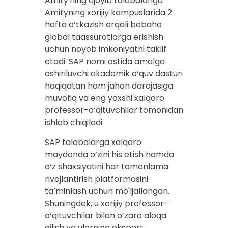
Amity'ning ajoyib talabalariga
Amityning xorijiy kampuslarida 2
hafta o‘tkazish orqali bebaho
global taassurotlarga erishish
uchun noyob imkoniyatni taklif
etadi. SAP nomi ostida amalga
oshiriluvchi akademik o‘quv dasturi
haqiqatan ham jahon darajasiga
muvofiq va eng yaxshi xalqaro
professor-o‘qituvchilar tomonidan
ishlab chiqiladi.
SAP talabalarga xalqaro
maydonda o‘zini his etish hamda
o‘z shaxsiyatini har tomonlama
rivojlantirish platformasini
ta’minlash uchun mo'ljallangan.
Shuningdek, u xorijiy professor-
o‘qituvchilar bilan o‘zaro aloqa
qilish va ularning ekspert