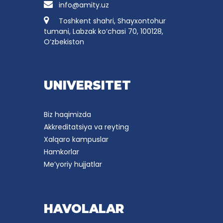
info@amity.uz
Toshkent shahri, Shayxontohur
tumani, Labzak ko‘chasi 70, 100128,
O‘zbekiston
UNIVERSITET
Biz haqimizda
Akkreditatsiya va reyting
Xalqaro kampuslar
Hamkorlar
Me’yoriy hujjatlar
HAVOLALAR