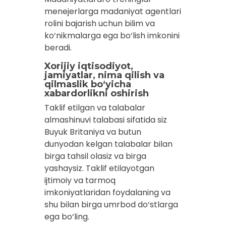
menejerlarga madaniyat agentlari
rolini bajarish uchun bilim va
ko‘nikmalarga ega bo‘lish imkonini
beradi.
Xorijiy iqtisodiyot,
jamiyatlar, nima qilish va
qilmaslik bo‘yicha
xabardorlikni oshirish
Taklif etilgan va talabalar
almashinuvi talabasi sifatida siz
Buyuk Britaniya va butun
dunyodan kelgan talabalar bilan
birga tahsil olasiz va birga
yashaysiz. Taklif etilayotgan
ijtimoiy va tarmoq
imkoniyatlaridan foydalaning va
shu bilan birga umrbod do‘stlarga
ega bo‘ling.