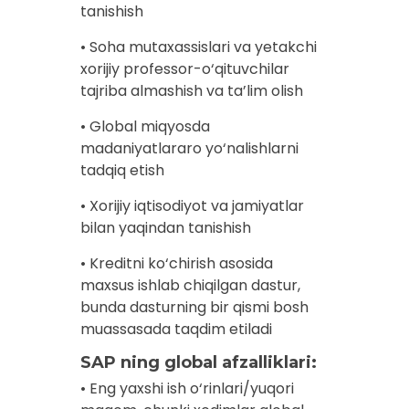
tanishish
• Soha mutaxassislari va yetakchi
xorijiy professor-o‘qituvchilar
tajriba almashish va ta’lim olish
• Global miqyosda
madaniyatlararo yo‘nalishlarni
tadqiq etish
• Xorijiy iqtisodiyot va jamiyatlar
bilan yaqindan tanishish
• Kreditni ko‘chirish asosida
maxsus ishlab chiqilgan dastur,
bunda dasturning bir qismi bosh
muassasada taqdim etiladi
SAP ning global afzalliklari:
• Eng yaxshi ish o‘rinlari/yuqori