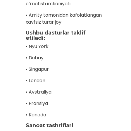
o‘rnatish imkoniyati
• Amity tomonidan kafolatlangan
xavfsiz turar joy
Ushbu dasturlar taklif
etiladi:
• Nyu York
• Dubay
• Singapur
• London
• Avstraliya
• Fransiya
• Kanada
Sanoat tashriflari