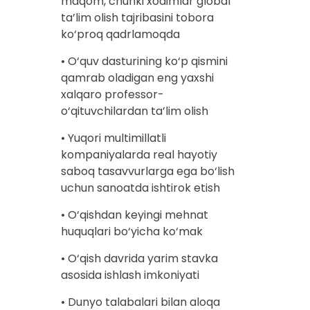
maqom, chunki xodimlar global
ta’lim olish tajribasini tobora
ko‘proq qadrlamoqda
• O‘quv dasturining ko‘p qismini
qamrab oladigan eng yaxshi
xalqaro professor-
o‘qituvchilardan ta’lim olish
• Yuqori multimillatli
kompaniyalarda real hayotiy
saboq tasavvurlarga ega bo‘lish
uchun sanoatda ishtirok etish
• O‘qishdan keyingi mehnat
huquqlari bo‘yicha ko‘mak
• O‘qish davrida yarim stavka
asosida ishlash imkoniyati
• Dunyo talabalari bilan aloqa