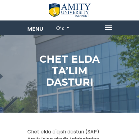
O‘z
CHET ELDA
TA’LIM
DASTURI
Chet elda o'qish dasturi (SAP)