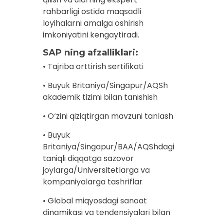
rahbarligi ostida maqsadli
loyihalarni amalga oshirish
imkoniyatini kengaytiradi.
SAP ning afzalliklari:
• Tajriba orttirish sertifikati
• Buyuk Britaniya/Singapur/AQSh
akademik tizimi bilan tanishish
• O‘zini qiziqtirgan mavzuni tanlash
• Buyuk
Britaniya/Singapur/BAA/AQShdagi
taniqli diqqatga sazovor
joylarga/Universitetlarga va
kompaniyalarga tashriflar
• Global miqyosdagi sanoat
dinamikasi va tendensiyalari bilan