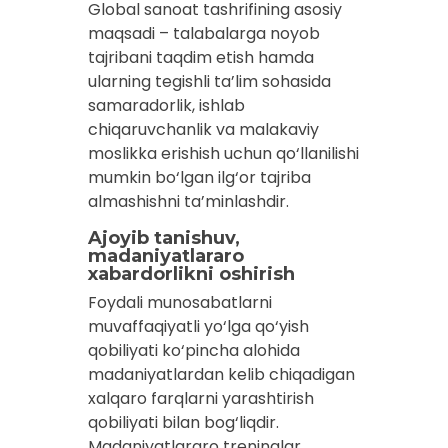
Global sanoat tashrifining asosiy
maqsadi – talabalarga noyob
tajribani taqdim etish hamda
ularning tegishli ta’lim sohasida
samaradorlik, ishlab
chiqaruvchanlik va malakaviy
moslikka erishish uchun qo‘llanilishi
mumkin bo‘lgan ilg‘or tajriba
almashishni ta’minlashdir.
Ajoyib tanishuv,
madaniyatlararo
xabardorlikni oshirish
Foydali munosabatlarni
muvaffaqiyatli yo‘lga qo‘yish
qobiliyati ko‘pincha alohida
madaniyatlardan kelib chiqadigan
xalqaro farqlarni yarashtirish
qobiliyati bilan bog‘liqdir.
Madaniyatlararo treninglar