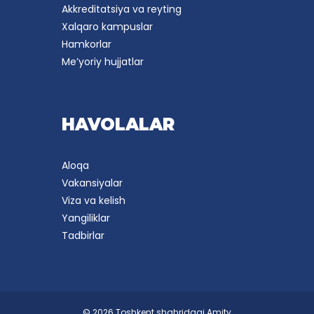
Akkreditatsiya va reyting
Xalqaro kampuslar
Hamkorlar
Me’yoriy hujjatlar
HAVOLALAR
Aloqa
Vakansiyalar
Viza va kelish
Yangiliklar
Tadbirlar
© 2026 Toshkent shahridagi Amity