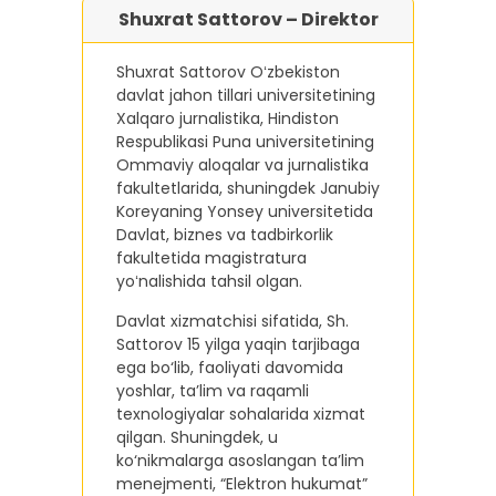
Shuxrat Sattorov – Direktor
Shuxrat Sattorov Oʻzbekiston
davlat jahon tillari universitetining
Xalqaro jurnalistika, Hindiston
Respublikasi Puna universitetining
Ommaviy aloqalar va jurnalistika
fakultetlarida, shuningdek Janubiy
Koreyaning Yonsey universitetida
Davlat, biznes va tadbirkorlik
fakultetida magistratura
yoʻnalishida tahsil olgan.
Davlat xizmatchisi sifatida, Sh.
Sattorov 15 yilga yaqin tarjibaga
ega bo‘lib, faoliyati davomida
yoshlar, ta’lim va raqamli
texnologiyalar sohalarida xizmat
qilgan. Shuningdek, u
ko‘nikmalarga asoslangan ta’lim
menejmenti, “Elektron hukumat”