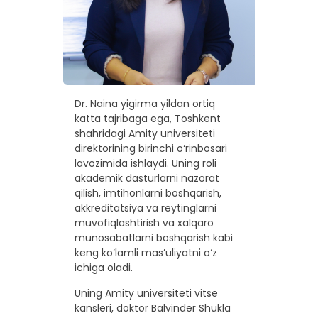
Dr. Naina yigirma yildan ortiq
katta tajribaga ega, Toshkent
shahridagi Amity universiteti
direktorining birinchi oʻrinbosari
lavozimida ishlaydi. Uning roli
akademik dasturlarni nazorat
qilish, imtihonlarni boshqarish,
akkreditatsiya va reytinglarni
muvofiqlashtirish va xalqaro
munosabatlarni boshqarish kabi
keng ko‘lamli mas’uliyatni o‘z
ichiga oladi.
Uning Amity universiteti vitse
kansleri, doktor Balvinder Shukla