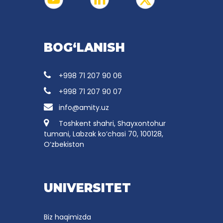
BOG‘LANISH
+998 71 207 90 06
+998 71 207 90 07
info@amity.uz
Toshkent shahri, Shayxontohur
tumani, Labzak ko‘chasi 70, 100128,
O‘zbekiston
UNIVERSITET
Biz haqimizda