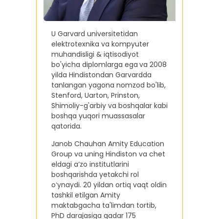
U Garvard universitetidan
elektrotexnika va kompyuter
muhandisligi & iqtisodiyot
bo'yicha diplomlarga ega
va 2008
yilda Hindistondan Garvardda
tanlangan yagona nomzod bo'lib,
Stenford, Uarton, Prinston,
Shimoliy-g'arbiy va boshqalar kabi
boshqa yuqori muassasalar
qatorida.
Janob Chauhan Amity Education
Group va uning Hindiston va chet
eldagi aʼzo institutlarini
boshqarishda yetakchi rol
oʻynaydi. 20 yildan ortiq vaqt oldin
tashkil etilgan Amity
maktabgacha ta'limdan tortib,
PhD darajasiga qadar 175