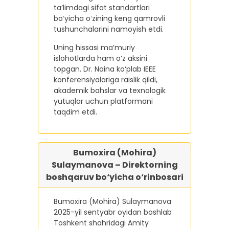
taʼlimdagi sifat standartlari
boʻyicha oʻzining keng qamrovli
tushunchalarini namoyish etdi.
Uning hissasi ma’muriy
islohotlarda ham o‘z aksini
topgan. Dr. Naina ko‘plab IEEE
konferensiyalariga raislik qildi,
akademik bahslar va texnologik
yutuqlar uchun platformani
taqdim etdi.
Bumoxira (Mohira)
Sulaymanova – Direktorning
boshqaruv bo‘yicha o‘rinbosari
Bumoxira (Mohira) Sulaymanova
2025-yil sentyabr oyidan boshlab
Toshkent shahridagi Amity