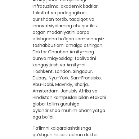
infratuzilma, akademik kadrlar,
fakultet va pedagogikani
qurishdan tortib, tadqiqot va
innovatsiyalarning chuqur ildiz
otgan madaniyatini barpo
etishgacha bo'lgan son-sanoqsiz
tashabbuslarni amalga oshirgan.
Doktor Chauhan Amity-ning
dunyo miqyosidagi faoliyatini
kengaytirish va Amity-ni
Toshkent, London, Singapur,
Dubay, Nyu-York, San-Fransisko,
Abu-Dabi, Mavrikiy, Sharja,
Amsterdam, Janubiy Afrika va
Hindiston kampuslari bilan etakchi
global ta'lim guruhiga
aylantirishda muhim ahamiyatga
ega bo'ldi.
Ta’limni xalqarolashtirishga
qo‘shgan hissasi uchun doktor