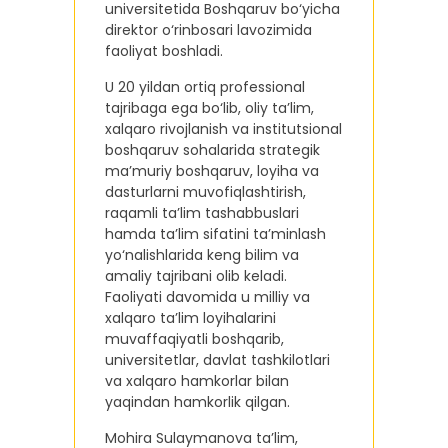
universitetida Boshqaruv bo‘yicha
direktor o‘rinbosari lavozimida
faoliyat boshladi.
U 20 yildan ortiq professional
tajribaga ega bo‘lib, oliy ta’lim,
xalqaro rivojlanish va institutsional
boshqaruv sohalarida strategik
ma’muriy boshqaruv, loyiha va
dasturlarni muvofiqlashtirish,
raqamli ta’lim tashabbuslari
hamda ta’lim sifatini ta’minlash
yo‘nalishlarida keng bilim va
amaliy tajribani olib keladi.
Faoliyati davomida u milliy va
xalqaro ta’lim loyihalarini
muvaffaqiyatli boshqarib,
universitetlar, davlat tashkilotlari
va xalqaro hamkorlar bilan
yaqindan hamkorlik qilgan.
Mohira Sulaymanova ta’lim,