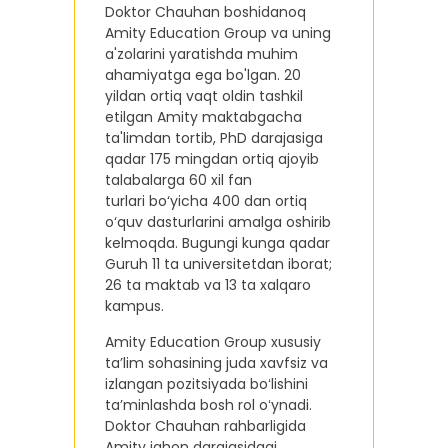
Doktor Chauhan boshidanoq
Amity Education Group va uning
a'zolarini yaratishda muhim
ahamiyatga ega bo'lgan. 20
yildan ortiq vaqt oldin tashkil
etilgan Amity maktabgacha
ta'limdan tortib, PhD darajasiga
qadar 175 mingdan ortiq ajoyib
talabalarga 60 xil fan
turlari bo‘yicha 400 dan ortiq
o‘quv dasturlarini amalga oshirib
kelmoqda. Bugungi kunga qadar
Guruh 11 ta universitetdan iborat;
26 ta maktab va 13 ta xalqaro
kampus.
Amity Education Group xususiy
taʼlim sohasining juda xavfsiz va
izlangan pozitsiyada boʻlishini
taʼminlashda bosh rol oʻynadi.
Doktor Chauhan rahbarligida
Amity jahon darajasidagi