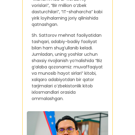
vorislari”, “Bir million o‘zbek
dasturchilari”, “IT-shaharcha” kabi
yirik loyihalarning joriy qilinishida
qatnashgan.
Sh. Sattorov mehnat faoliyatidan
tashqari, adabiy-badiiy faoliyat
bilan ham shug‘ullanib keladi.
Jumladan, uning yoshlar uchun
shaxsiy rivojlanish yo‘nalishida “Biz
g‘alaba qozonamiz: muvaffaqiyat
va munosib hayot sirlari” kitobi,
xalqaro adabiyotdan bir qator
tarjimalari o‘zbekistonlik kitob
ixlosmandlari orasida
ommalashgan.