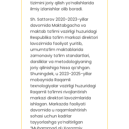
tizimini joriy qilish yo‘nalishlarida
ilmiy izlanishlar olib boradi.
Sh. Sattorov 2020-2023-yillar
davomida Maktabgacha va
maktab ta’limi vazirligi huzuridagi
Respublika ta’lim markazi direktori
lavozimida faoliyat yuritib,
umumta’lim maktablarida
zamonaviy ta’lim standartlari,
darsliklar va metodologiyaning
joriy qilinishiga hissa qo‘shgan.
Shuningdek, u 2023-2025-yillar
mobaynida Raqamli
texnologiyalar vazirligi huzuridagi
Raqamli taʼlimni rivojlantirish
markazi direktori lavozimlarida
ishlagan. Markazda faoliyati
davomida u raqamlashtirish
sohasi uchun kadrlar
tayyorlashga yo‘naltirilgan
“Muhammad al-Xorazmiy