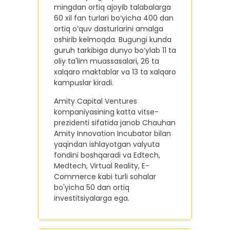
mingdan ortiq ajoyib talabalarga
60 xil fan turlari bo‘yicha 400 dan
ortiq o‘quv dasturlarini amalga
oshirib kelmoqda. Bugungi kunda
guruh tarkibiga dunyo bo‘ylab 11 ta
oliy ta'lim muassasalari, 26 ta
xalqaro maktablar va 13 ta xalqaro
kampuslar kiradi.
Amity Capital Ventures
kompaniyasining katta vitse-
prezidenti sifatida janob Chauhan
Amity Innovation Incubator bilan
yaqindan ishlayotgan valyuta
fondini boshqaradi va Edtech,
Medtech, Virtual Reality, E-
Commerce kabi turli sohalar
bo'yicha 50 dan ortiq
investitsiyalarga ega.