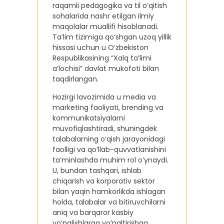
raqamli pedagogika va til o‘qitish
sohalarida nashr etilgan ilmiy
maqolalar muallifi hisoblanadi.
Ta’lim tizimiga qo‘shgan uzoq yillik
hissasi uchun u O‘zbekiston
Respublikasining “Xalq ta’limi
a’lochisi” davlat mukofoti bilan
taqdirlangan.
Hozirgi lavozimida u media va
marketing faoliyati, brending va
kommunikatsiyalarni
muvofiqlashtiradi, shuningdek
talabalarning o‘qish jarayonidagi
faolligi va qo‘llab-quvvatlanishini
ta’minlashda muhim rol o‘ynaydi.
U, bundan tashqari, ishlab
chiqarish va korporativ sektor
bilan yaqin hamkorlikda ishlagan
holda, talabalar va bitiruvchilarni
aniq va barqaror kasbiy
yo‘nalishlarga yo‘naltirishga