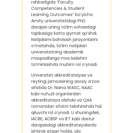
rahbarligida “Faculty
Competencies & Student
Learning Outcomes” bo‘yicha
Amity universitetidagi PhD
darajasi uning ta’lim sohasidagi
tajribasiga katta qiymat qo‘shdi.
Natijalarni baholash jarayonlarini
o‘rnatishda, ta’lim natijalari
universitetning akademik
maqsadlariga mos kelishini
ta’minlashda muhim rol o‘ynadi.
Universitet akkreditatsiyasi va
reytingi jamoasining asosiy a’zosi
sifatida Dr. Naina WASC, NAAC
kabi nufuzli organlardan
akkreditatsiya olishda va QAA
tomonidan sifatni tekshirishda hal
qiluvchi rol o‘ynadi. U shuningdek,
IACBE, ACBSP va IET kabi dastur
darajasidagi akkreditatsiyalarda
ishtirok etgan holda, oliy