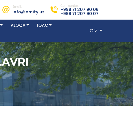
Call-center:
Email:
+998 71 207 90 06
info@amity.uz
+998 71 207 90 07
ALOQA
IQAC
O‘z
LAVRI