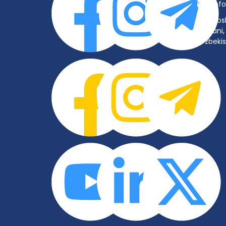
inf
Tos
tumani, 
O‘zbeki