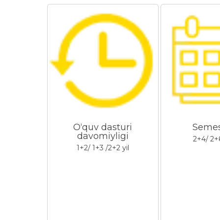
O‘quv dasturi
Semes
davomiyligi
2+4/ 2+
1+2/ 1+3 /2+2 yil