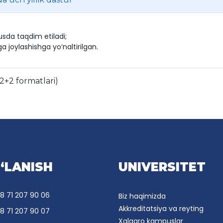
usda taqdim etiladi;
a joylashishga yo‘naltirilgan.
/ 2+2 formatlari)
‘LANISH
UNIVERSITET
8 71 207 90 06
Biz haqimizda
Akkreditatsiya va reyting
8 71 207 90 07
Xalqaro kampuslar