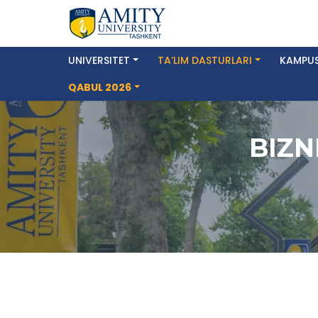
UNIVERSITET
TA’LIM DASTURLARI
KAMPUS
QABUL 2026
BIZN