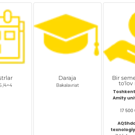
trlar
Daraja
Bir sem
to‘lov
6 /4+4
Bakalavriat
Toshkent
Amity uni
17 500
AQShdag
texnologiy