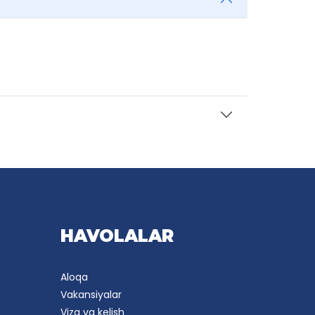
HAVOLALAR
Aloqa
Vakansiyalar
Viza va kelish