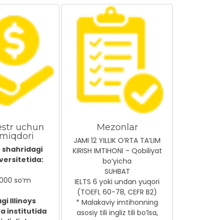
estr uchun
Mezonlar
 miqdori
JAMI 12 YILLIK O‘RTA TA’LIM
 shahridagi
KIRISH IMTIHONI – Qobiliyat
versitetida:
bo‘yicha
SUHBAT
 000 so‘m
IELTS 6 yoki undan yuqori
(TOEFL 60-78, CEFR B2)
i Illinoys
* Malakaviy imtihonning
a institutida
asosiy tili ingliz tili bo‘lsa,