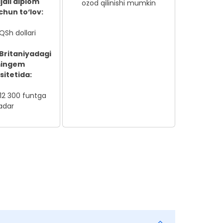
ajali diplom
ozod qilinishi mumkin
chun to‘lov:
QSh dollari
Britaniyadagi
mingem
sitetida:
 12 300 funtga
adar