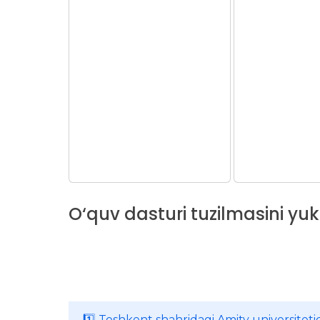
O‘quv dasturi tuzilmasini yu
1️⃣ Toshkent shahridagi Amity universitetid