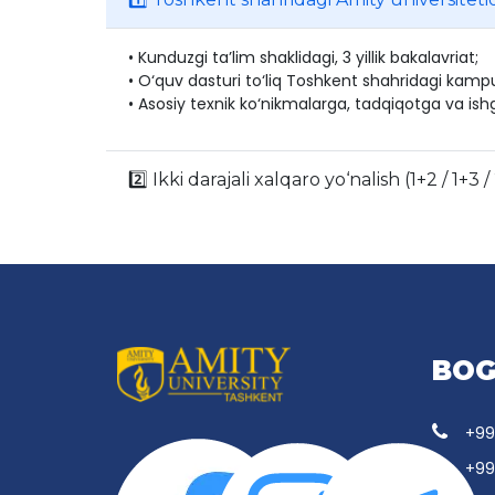
• Kunduzgi ta’lim shaklidagi, 3 yillik bakalavriat;
• O‘quv dasturi to‘liq Toshkent shahridagi kamp
• Asosiy texnik ko‘nikmalarga, tadqiqotga va ishg
2️⃣ Ikki darajali xalqaro yo‘nalish (1+2 / 1+3 
BOG
+99
+99