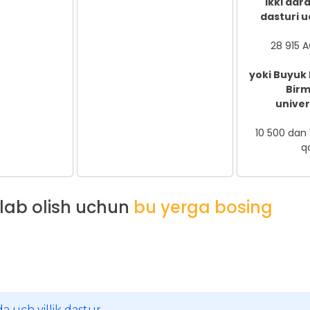
ikki dar
dasturi u
28 915 A
yoki Buyuk 
Bir
univer
10 500 dan
q
klab olish uchun
bu yerga bosing
a uch yillik dastur