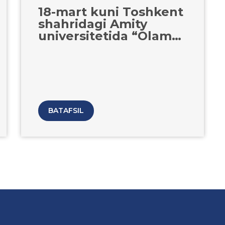
18-mart kuni Toshkent
shahridagi Amity
universitetida “Olam
nurga to‘lsin sen bilan,
Navro‘z!” shiori ostida
umumxalq xayriya
hashari boʻlib oʻtdi
BATAFSIL