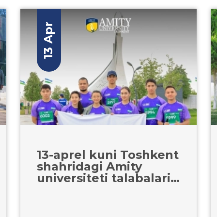
13 Apr
13-aprel kuni Toshkent
shahridagi Amity
universiteti talabalari
VII Toshkent Xalqaro
Marafonida faol
ishtirok etdilar.