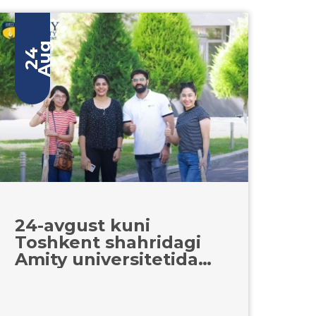
g
2
4
A
u
24-avgust kuni
Toshkent shahridagi
Amity universitetida
“Mahalla obod — yurt
obod” shiori ostida
hashar bo‘lib o‘tdi