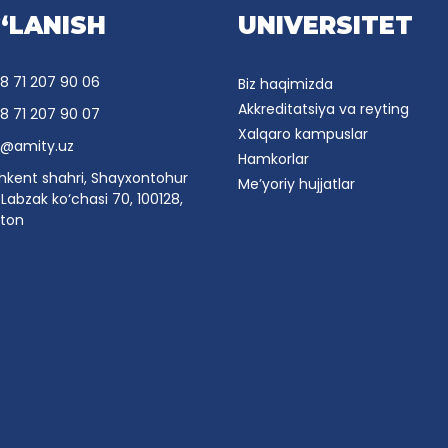
‘LANISH
UNIVERSITET
8 71 207 90 06
Biz haqimizda
Akkreditatsiya va reyting
8 71 207 90 07
Xalqaro kampuslar
o@amity.uz
Hamkorlar
hkent shahri, Shayxontohur
Me’yoriy hujjatlar
Labzak ko‘chasi 70, 100128,
ston