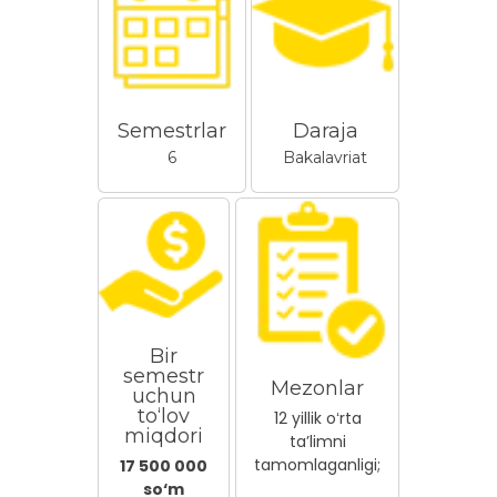
Semestrlar
Daraja
6
Bakalavriat
Bir
semestr
Mezonlar
uchun
to‘lov
12 yillik oʻrta
miqdori
taʼlimni
tamomlaganligi;
17 500 000
so‘m