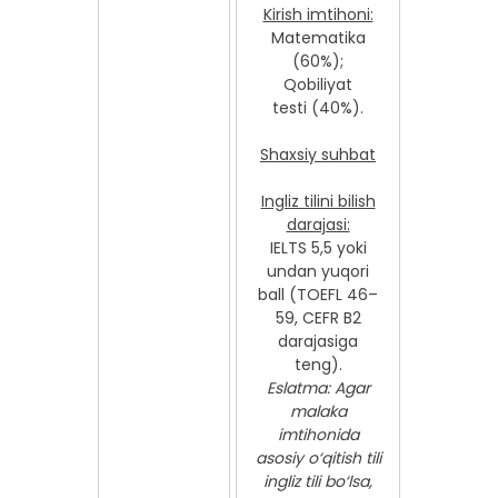
Kirish imtihoni:
Matematika
(60%);
Qobiliyat
testi (40%).
Shaxsiy suhbat
Ingliz tilini bilish
darajasi:
IELTS 5,5 yoki
undan yuqori
ball (TOEFL 46–
59, CEFR B2
darajasiga
teng).
Eslatma: Agar
malaka
imtihonida
asosiy o‘qitish tili
ingliz tili bo‘lsa,