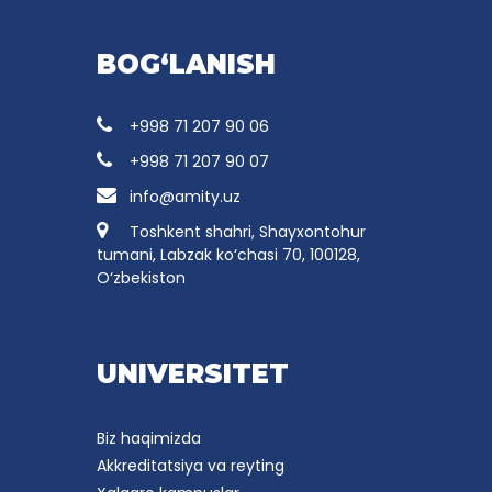
BOG‘LANISH
+998 71 207 90 06
+998 71 207 90 07
info@amity.uz
Toshkent shahri, Shayxontohur
tumani, Labzak ko‘chasi 70, 100128,
O‘zbekiston
UNIVERSITET
Biz haqimizda
Akkreditatsiya va reyting