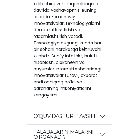
kelib chiquvchi raqamli inqilob
davrida yashayapmiz. Buning
asosida zamonaviy
innovatsiyalar, texnologiyalarni
demokratlashtirish va
raqamlashtirish yotadi.
Texnologiya bugungi kunda har
bir sohani harakatga keltiruvchi
kuchdir. Sun’iy intellekt, bulutli
hisoblash, blokcheyn va
buyumlar interneti sohalaridagi
innovatsiyalar tufayli, axborot
endi ochiqroq bo‘ldi va
barchaning imkoniyatlarini
kengaytirdi.
O‘QUV DASTURI TAVSIFI
TALABALAR NIMALARNI
O'RGANADI?