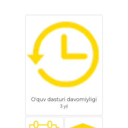
O‘quv dasturi davomiyligi
3 yil