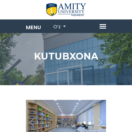
O‘z
KUTUBXONA
Previous
Next