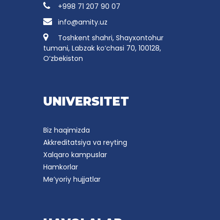
+998 71 207 90 07
info@amity.uz
Toshkent shahri, Shayxontohur
tumani, Labzak ko‘chasi 70, 100128,
O‘zbekiston
UNIVERSITET
Biz haqimizda
Akkreditatsiya va reyting
Xalqaro kampuslar
Hamkorlar
Me’yoriy hujjatlar