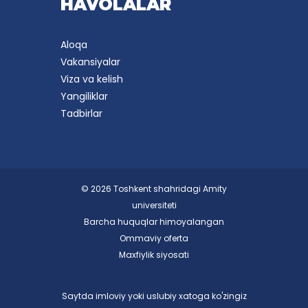
HAVOLALAR
Aloqa
Vakansiyalar
Viza va kelish
Yangiliklar
Tadbirlar
© 2026 Toshkent shahridagi Amity
universiteti
Barcha huquqlar himoyalangan
Ommaviy oferta
Maxfiylik siyosati
Saytda imloviy yoki uslubiy xatoga ko'zingiz