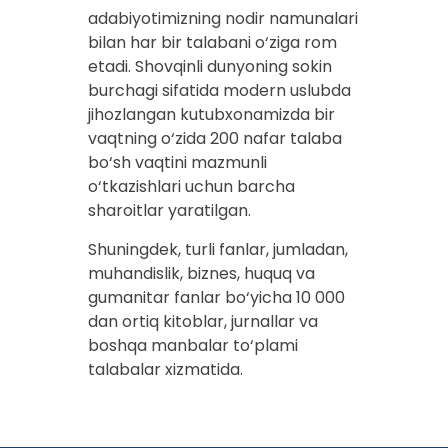
adabiyotimizning nodir namunalari
bilan har bir talabani o‘ziga rom
etadi. Shovqinli dunyoning sokin
burchagi sifatida modern uslubda
jihozlangan kutubxonamizda bir
vaqtning o‘zida 200 nafar talaba
bo‘sh vaqtini mazmunli
o‘tkazishlari uchun barcha
sharoitlar yaratilgan.
Shuningdek, turli fanlar, jumladan,
muhandislik, biznes, huquq va
gumanitar fanlar bo‘yicha 10 000
dan ortiq kitoblar, jurnallar va
boshqa manbalar to‘plami
talabalar xizmatida
.