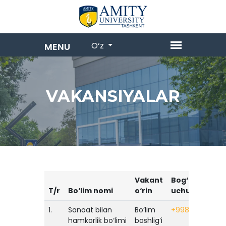
O‘z
VAKANSIYALAR
Vakant
Bog‘lanish
T/r
Bo‘lim nomi
o‘rin
uchun
1.
Sanoat bilan
Bo‘lim
+99871207900
hamkorlik bo‘limi
boshlig‘i