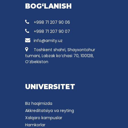
BOG‘LANISH
+998 71 207 90 06
+998 71 207 90 07
info@amity.uz
Toshkent shahri, Shayxontohur
tumani, Labzak ko‘chasi 70, 100128,
O‘zbekiston
UNIVERSITET
Biz haqimizda
Akkreditatsiya va reyting
Xalqaro kampuslar
Hamkorlar