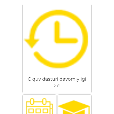
O‘quv dasturi davomiyligi
3 yil