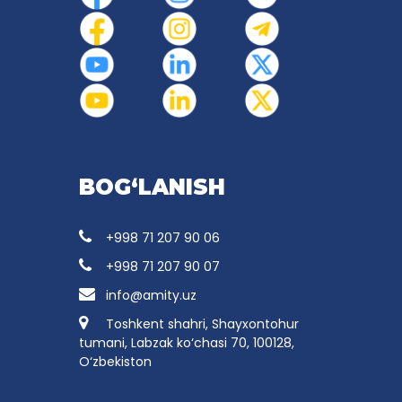
BOG‘LANISH
+998 71 207 90 06
+998 71 207 90 07
info@amity.uz
Toshkent shahri, Shayxontohur
tumani, Labzak ko‘chasi 70, 100128,
O‘zbekiston