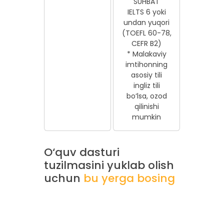
SUHBAT
IELTS 6 yoki
undan yuqori
(TOEFL 60-78,
CEFR B2)
* Malakaviy
imtihonning
asosiy tili
ingliz tili
bo‘lsa, ozod
qilinishi
mumkin
O‘quv dasturi
tuzilmasini yuklab olish
uchun
bu yerga bosing