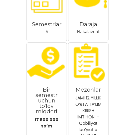
Semestrlar
Daraja
6
Bakalavriat
Bir
Mezonlar
semestr
JAMI 12 YILLIK
uchun
O‘RTA TA’LIM
to‘lov
KIRISH
miqdori
IMTIHONI –
17 500 000
Qobiliyat
so‘m
bo‘yicha