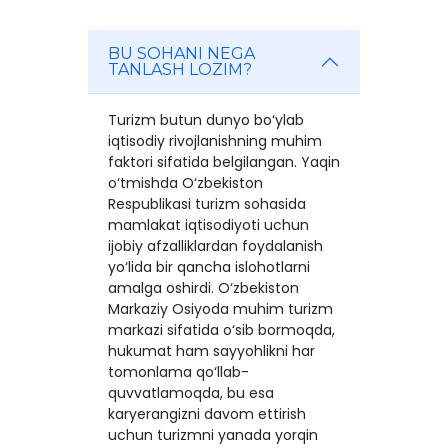
BU SOHANI NEGA
TANLASH LOZIM?
Turizm butun dunyo bo‘ylab
iqtisodiy rivojlanishning muhim
faktori sifatida belgilangan. Yaqin
o‘tmishda O‘zbekiston
Respublikasi turizm sohasida
mamlakat iqtisodiyoti uchun
ijobiy afzalliklardan foydalanish
yo‘lida bir qancha islohotlarni
amalga oshirdi. O‘zbekiston
Markaziy Osiyoda muhim turizm
markazi sifatida o‘sib bormoqda,
hukumat ham sayyohlikni har
tomonlama qo‘llab-
quvvatlamoqda, bu esa
karyerangizni davom ettirish
uchun turizmni yanada yorqin