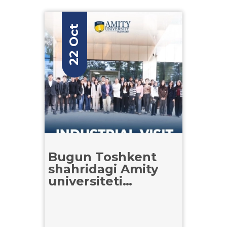
22 Oct
Bugun Toshkent
shahridagi Amity
universiteti
talabalari
O‘zbekiston
Respublikasi Tashqi