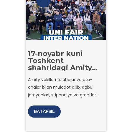
17-noyabr kuni
Toshkent
shahridagi Amity
universiteti Inter
Amity vakillari talabalar va ota-
Nation o‘quv
onalar bilan muloqot qilib, qabul
markazi tomonidan
tashkillashtirilgan
jarayonlari, stipendiya va grantlar
“Uni Fair 2024”
hamda karyeraviy imkoniyatlar
ko‘rgazmasida
borasida ulashilgan savollarga javob
BATAFSIL
ishtirok etdi
berishdi. Universitet vakillarining
taqdimoti jahon standartlari