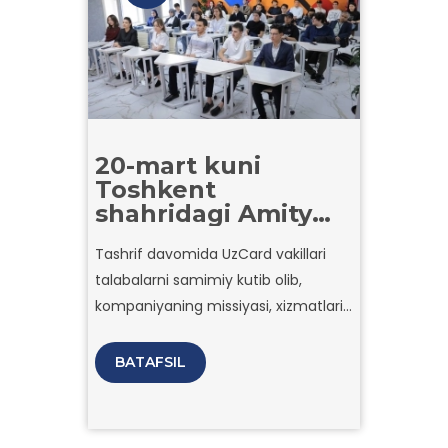
20-mart kuni
Toshkent
shahridagi Amity
universiteti
Tashrif davomida UzCard vakillari
talabalar uchun
talabalarni samimiy kutib olib,
UzCard
kompaniyasiga
kompaniyaning missiyasi, xizmatlari
sanoat tashrifi
va mamlakatning moliyaviy
tashkil etdi.
sektoridagi muhim roli haqida
BATAFSIL
ma’lumot berdilar.