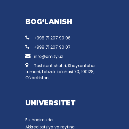
BOG‘LANISH
+998 71 207 90 06
+998 71 207 90 07
info@amity.uz
Toshkent shahri, Shayxontohur
tumani, Labzak ko‘chasi 70, 100128,
O‘zbekiston
UNIVERSITET
Biz haqimizda
Akkreditatsiya va reyting