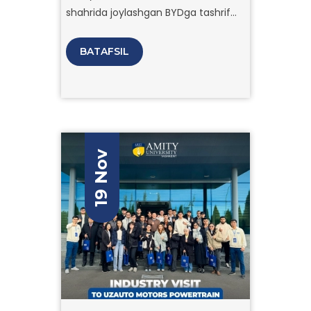
shahrida joylashgan BYDga tashrif
buyurish uchun noyob imkoniyatga
ega bo‘ldilar.
BATAFSIL
19 Nov