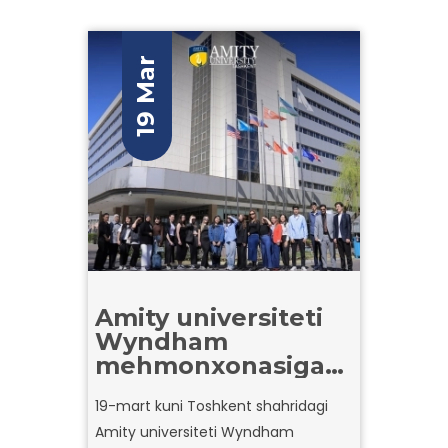
19 Mar
Amity universiteti
Wyndham
mehmonxonasiga
sanoat tashrifini
19-mart kuni Toshkent shahridagi
tashkil etdi.
Amity universiteti Wyndham