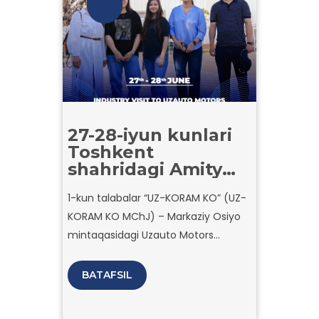
27-28-iyun kunlari
Toshkent
shahridagi Amity
universitetining 4
1-kun talabalar “UZ-KORAM KO” (UZ-
nafar talabasi
KORAM KO MChJ) – Markaziy Osiyo
Andijon, Asaka
shahridagi UzAuto
mintaqasidagi Uzauto Motors
Motors
avtomobillari uchun old va orqa
kompaniyasiga
bamperlar ishlab chiqaruvchi
BATAFSIL
tashrif buyurishdi.
korxonaga tashrif buyurishdi.
Ekskursiyaning ikkinchi kuni UzAuto