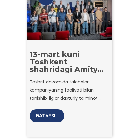
13-mart kuni
Toshkent
shahridagi Amity
universiteti
Tashrif davomida talabalar
talabalari AMC
kompaniyaning faoliyati bilan
Bridge
kompaniyasiga
tanishib, ilg‘or dasturiy ta’minot
tashrif buyurish
yechimlarini o‘rgandilar hamda soha
uchun noyob
mutaxassislari bilan muloqot qilish
BATAFSIL
imkoniyatga ega
imkoniyatiga ega bo‘ldilar
bo‘ldilar.