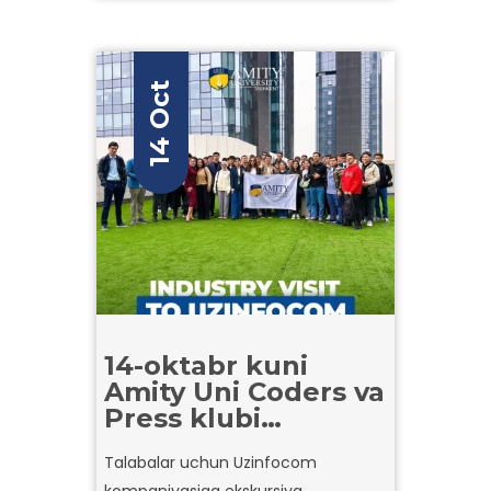
darajasida ta’lim olmoqchi bo‘lgan
talabalar uchun qimmatli
tushunchalar berdi.
14 Oct
14-oktabr kuni
Amity Uni Coders va
Press klubi
UZINFOCOMga
Talabalar uchun Uzinfocom
sanoat tashrifini