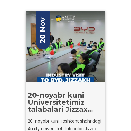
20 Nov
20-noyabr kuni
Universitetimiz
talabalari Jizzax
shahridagi BYD
20-noyabr kuni Toshkent shahridagi
zavodiga tashrif
Amity universiteti talabalari Jizzax
buyurdi