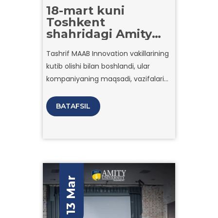
18-mart kuni
Toshkent
shahridagi Amity
universiteti
Tashrif MAAB Innovation vakillarining
talabalari uchun
kutib olishi bilan boshlandi, ular
MAAB Innovation
kompaniyasiga
kompaniyaning maqsadi, vazifalari
sanoat tashrifi
va asosiy loyihalari haqida ma’lumot
tashkil etildi.
berdilar. Mutaxassislar o‘zlarining
BATAFSIL
so‘nggi innovatsiyalarini, jumladan,
sun’iy intellektga asoslangan ilovalar,
aqlli avtomatlashtirish tizimlari va
raqamli transformatsiya
yechimlarini namoyish etdilar.
13 Mar