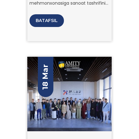
mehmonxonasiga sanoat tashrifini
tashkil etdi. Bu tashrif talabalar
uchun mehmonxona boshqaruvi
BATAFSIL
bo‘yicha qimmatli tajriba olish
imkoniyatini taqdim etdi.
18 Mar