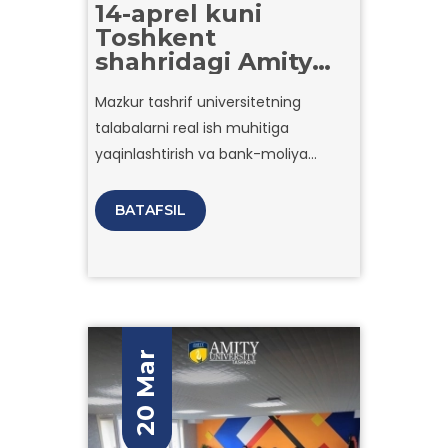
14-aprel kuni
Toshkent
shahridagi Amity
universiteti
Mazkur tashrif universitetning
talabalari uchun
talabalarni real ish muhitiga
O‘zbekiston Milliy
bankiga (NBU)
yaqinlashtirish va bank-moliya
sanoat tashrifi
sohasi bo‘yicha bilimlarini
tashkil etdi.
chuqurlashtirishga qaratilgan
BATAFSIL
tashabbuslari doirasida tashkil etildi.
20 Mar