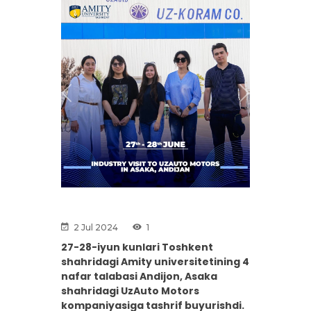
Previous
Next
2 Jul 2024
1
27-28-iyun kunlari Toshkent
shahridagi Amity universitetining 4
nafar talabasi Andijon, Asaka
shahridagi UzAuto Motors
kompaniyasiga tashrif buyurishdi.