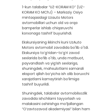
1-kun talabalar “UZ-KORAM KO” (UZ-
KORAM KO MChJ) – Markaziy Osiyo
mintaqasidagi Uzauto Motors
avtomobillari uchun old va orqa
bamperlar ishlab chiqaruvchi
korxonaga tashrif buyurishdi.
Ekskursiyaning ikkinchi kuni UzAuto
Motors avtomobil zavodida bo'lib o'tdi.
Ekskursiya to‘g‘ridan-to‘g‘ri zavod
sexlarida bo‘lib o'tib, unda matbuot,
payvandlash va yig‘ish sexlariga,
shuningdek, mahsulotlarni samarali
eksport qilish bo‘yicha ish olib boruvchi
xarajatlarni kamaytirish bo‘limiga
tashrif buyurildi.
Shuningdek, talabalar avtomobilsozlik
zavodida ishchilarni tayyorlash va
malakasini oshirishga mo‘ljallangan
“O‘zavtozavod akademiyasi” bilan ham