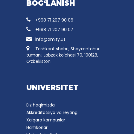
BOG‘LANISH
+998 71 207 90 06
+998 71 207 90 07
info@amity.uz
Toshkent shahri, Shayxontohur
tumani, Labzak ko‘chasi 70, 100128,
O‘zbekiston
UNIVERSITET
Biz haqimizda
Akkreditatsiya va reyting
Xalqaro kampuslar
Hamkorlar