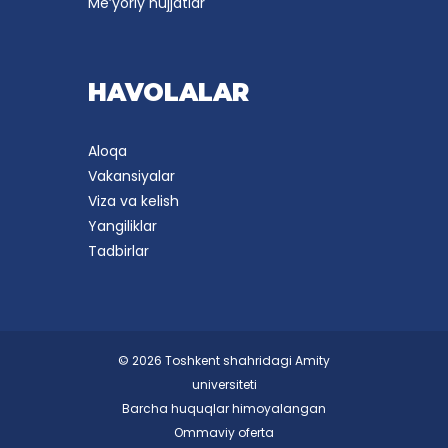
Me’yoriy hujjatlar
HAVOLALAR
Aloqa
Vakansiyalar
Viza va kelish
Yangiliklar
Tadbirlar
© 2026 Toshkent shahridagi Amity
universiteti
Barcha huquqlar himoyalangan
Ommaviy oferta