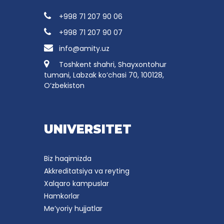
+998 71 207 90 06
+998 71 207 90 07
info@amity.uz
Toshkent shahri, Shayxontohur
tumani, Labzak ko‘chasi 70, 100128,
O‘zbekiston
UNIVERSITET
Biz haqimizda
Akkreditatsiya va reyting
Xalqaro kampuslar
Hamkorlar
Me’yoriy hujjatlar