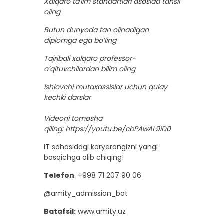
Xalqaro ta'lim standartlari asosida tahsil
oling
Butun dunyoda tan olinadigan
diplomga ega bo‘ling
Tajribali xalqaro professor-
o‘qituvchilardan bilim oling
Ishlovchi mutaxassislar uchun qulay
kechki darslar
Videoni tomosha
qiling: https://youtu.be/cbPAwAL9iD0
IT sohasidagi karyerangizni yangi
bosqichga olib chiqing!
Telefon
: +998 71 207 90 06
@amity_admission_bot
Batafsil:
www.amity.uz