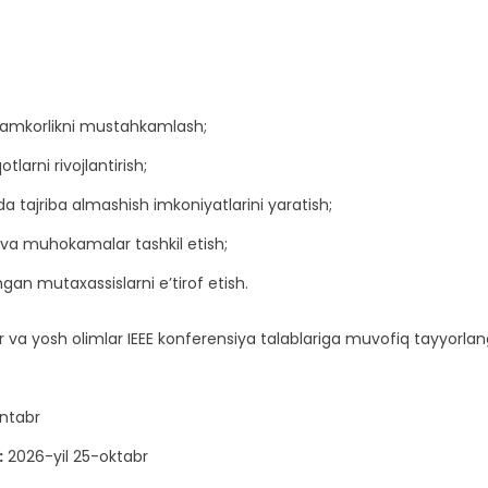
hamkorlikni mustahkamlash;
larni rivojlantirish;
da tajriba almashish imkoniyatlarini yaratish;
r va muhokamalar tashkil etish;
gan mutaxassislarni e’tirof etish.
ar va yosh olimlar IEEE konferensiya talablariga muvofiq tayyorla
ntabr
:
2026-yil 25-oktabr