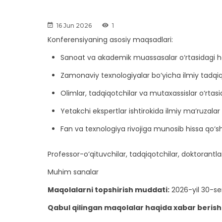
16 Jun 2026
1
Konferensiyaning asosiy maqsadlari:
Sanoat va akademik muassasalar o‘rtasidagi 
Zamonaviy texnologiyalar bo‘yicha ilmiy tadqiqot
Olimlar, tadqiqotchilar va mutaxassislar o‘rtasi
Yetakchi ekspertlar ishtirokida ilmiy ma’ruzala
Fan va texnologiya rivojiga munosib hissa qo‘sh
Professor-o‘qituvchilar, tadqiqotchilar, doktorantl
Muhim sanalar
Maqolalarni topshirish muddati:
2026-yil 30-se
Qabul qilingan maqolalar haqida xabar berish