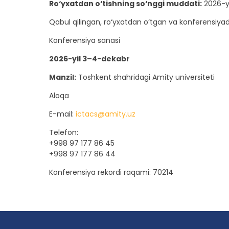
Ro‘yxatdan o‘tishning so‘nggi muddati:
2026-yi
Qabul qilingan, ro‘yxatdan o‘tgan va konferensiyad
Konferensiya sanasi
2026-yil 3–4-dekabr
Manzil:
Toshkent shahridagi Amity universiteti
Aloqa
E-mail:
ictacs@amity.uz
Telefon:
+998 97 177 86 45
+998 97 177 86 44
Konferensiya rekordi raqami: 70214