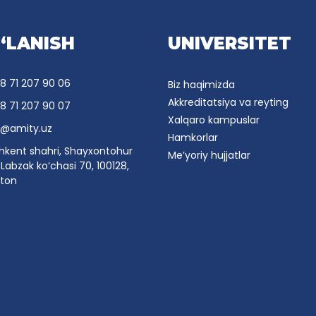
‘LANISH
UNIVERSITET
8 71 207 90 06
Biz haqimizda
Akkreditatsiya va reyting
8 71 207 90 07
Xalqaro kampuslar
o@amity.uz
Hamkorlar
hkent shahri, Shayxontohur
Me’yoriy hujjatlar
Labzak ko‘chasi 70, 100128,
ston