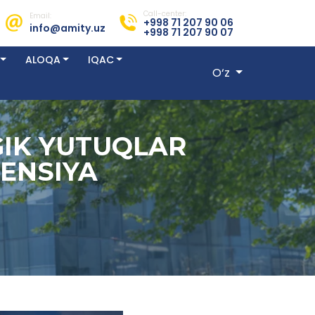
Call-center:
Email:
+998 71 207 90 06
info@amity.uz
+998 71 207 90 07
ALOQA
IQAC
O‘z
GIK YUTUQLAR
ENSIYA