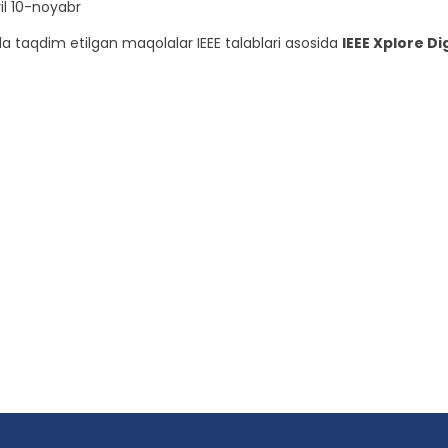
l 10-noyabr
a taqdim etilgan maqolalar IEEE talablari asosida
IEEE Xplore Di