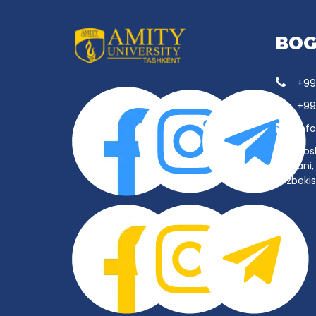
BOG
+99
+99
inf
Tos
tumani, 
O‘zbeki