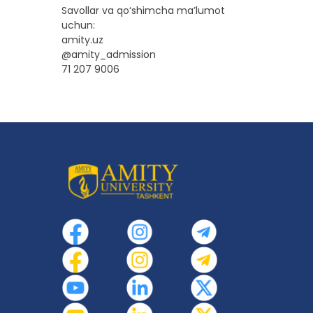
Savollar va qo‘shimcha ma’lumot
uchun:
amity.uz
@amity_admission
71 207 9006