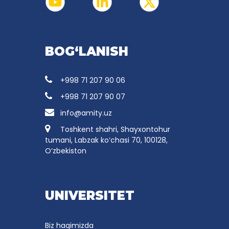
BOG‘LANISH
+998 71 207 90 06
+998 71 207 90 07
info@amity.uz
Toshkent shahri, Shayxontohur
tumani, Labzak ko‘chasi 70, 100128,
O‘zbekiston
UNIVERSITET
Biz haqimizda