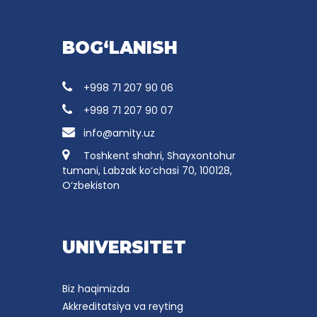
BOG‘LANISH
+998 71 207 90 06
+998 71 207 90 07
info@amity.uz
Toshkent shahri, Shayxontohur
tumani, Labzak ko‘chasi 70, 100128,
O‘zbekiston
UNIVERSITET
Biz haqimizda
Akkreditatsiya va reyting