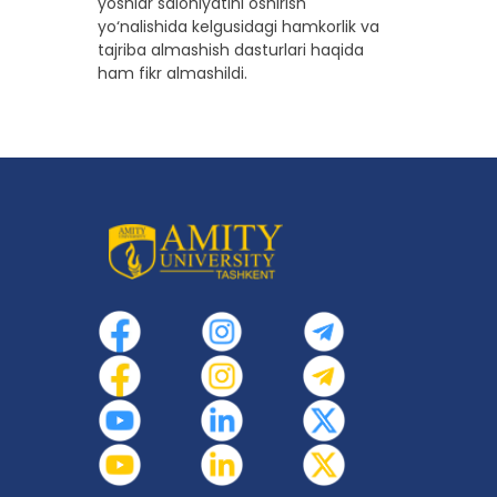
yoshlar salohiyatini oshirish
yo‘nalishida kelgusidagi hamkorlik va
tajriba almashish dasturlari haqida
ham fikr almashildi.