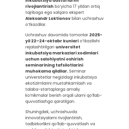
inkubatsiya dasturlarini
rivojlantirish
bo‘yicha 17 yildan ortiq
tajribaga ega xalqaro ekspert
Aleksandr Loktionov
bilan uchrashuv
o‘tkazdilar.
Uchrashuv davomida tomonlar
2025-
yil 22–24-oktabr kunlari
o‘tkazilishi
rejalashtirilgan
universitet
inkubatsiya markazlari xodimlari
uchun salohiyatni oshirish
seminarining tafsilotlarini
muhokama qildilar.
Seminar
universitetlar negizidagi inkubatsiya
ekotizimlarini mustahkamlash va
talaba-startaplarga amaliy
ko‘nikmalar berish orqali ularni qo‘llab-
quvvatlashga qaratilgan.
Shuningdek, uchrashuvda
innovatsiyalarni rivojlantirish,
tadbirkorlikni qo‘llab-quvvatlash va