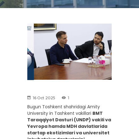
Previous
Next
16 Oct 2025
1
Bugun Toshkent shahridagi Amity
University in Tashkent vakillari
BMT
Taraqqiyot Dasturi (UNDP) vakili va
Yevropa hamda MDH davlatlarida
startap ekotizimlari va universitet