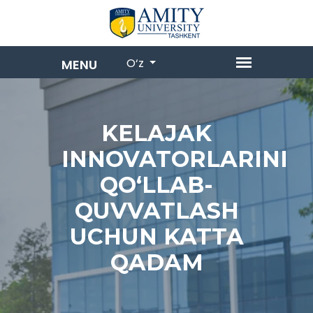
O‘z
KELAJAK
INNOVATORLARINI
QO‘LLAB-
QUVVATLASH
UCHUN KATTA
QADAM