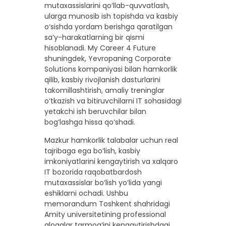
mutaxassislarini qo‘llab-quvvatlash,
ularga munosib ish topishda va kasbiy
o‘sishda yordam berishga qaratilgan
sa’y-harakatlarning bir qismi
hisoblanadi. My Career 4 Future
shuningdek, Yevropaning Corporate
Solutions kompaniyasi bilan hamkorlik
qilib, kasbiy rivojlanish dasturlarini
takomillashtirish, amaliy treninglar
o‘tkazish va bitiruvchilarni IT sohasidagi
yetakchi ish beruvchilar bilan
bog‘lashga hissa qo‘shadi.
Mazkur hamkorlik talabalar uchun real
tajribaga ega bo‘lish, kasbiy
imkoniyatlarini kengaytirish va xalqaro
IT bozorida raqobatbardosh
mutaxassislar bo‘lish yo‘lida yangi
eshiklarni ochadi. Ushbu
memorandum Toshkent shahridagi
Amity universitetining professional
aloqalar tarmog‘ini kengaytirishdagi