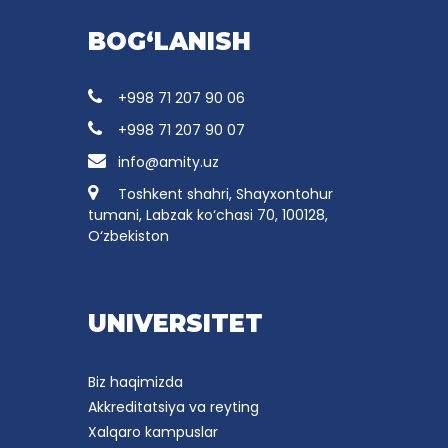
BOG‘LANISH
+998 71 207 90 06
+998 71 207 90 07
info@amity.uz
Toshkent shahri, Shayxontohur
tumani, Labzak ko‘chasi 70, 100128,
O‘zbekiston
UNIVERSITET
Biz haqimizda
Akkreditatsiya va reyting
Xalqaro kampuslar