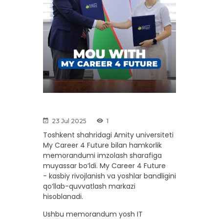
Previous
Next
23 Jul 2025
1
Toshkent shahridagi Amity universiteti
My Career 4 Future bilan hamkorlik
memorandumi imzolash sharafiga
muyassar bo‘ldi. My Career 4 Future
- kasbiy rivojlanish va yoshlar bandligini
qo‘llab-quvvatlash markazi
hisoblanadi.
Ushbu memorandum yosh IT