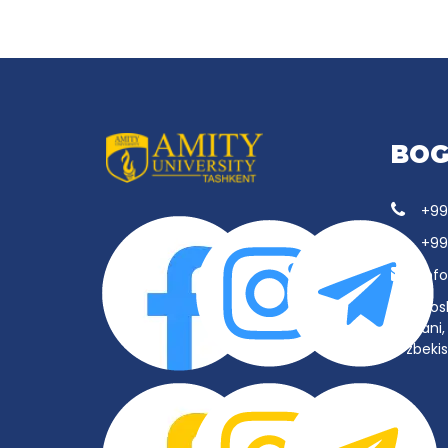
BOG
+99
+99
inf
Tos
tumani, 
O‘zbeki