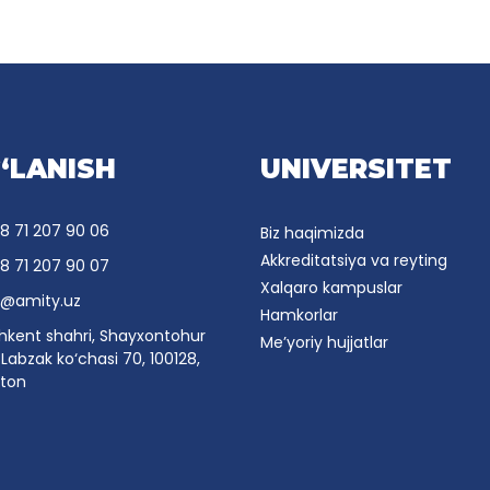
‘LANISH
UNIVERSITET
8 71 207 90 06
Biz haqimizda
Akkreditatsiya va reyting
8 71 207 90 07
Xalqaro kampuslar
o@amity.uz
Hamkorlar
hkent shahri, Shayxontohur
Me’yoriy hujjatlar
Labzak ko‘chasi 70, 100128,
ston