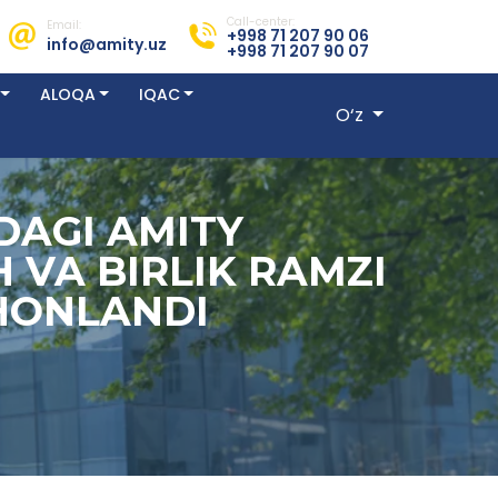
Call-center:
Email:
+998 71 207 90 06
info@amity.uz
+998 71 207 90 07
ALOQA
IQAC
O‘z
DAGI AMITY
 VA BIRLIK RAMZI
HONLANDI