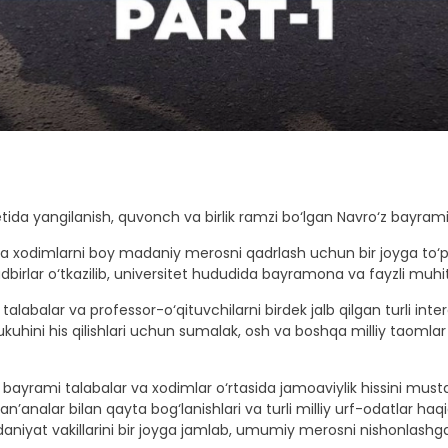
ida yangilanish, quvonch va birlik ramzi bo‘lgan Navro‘z bayrami
r va xodimlarni boy madaniy merosni qadrlash uchun bir joyga to‘p
dbirlar o‘tkazilib, universitet hududida bayramona va fayzli muhit 
 talabalar va professor-o‘qituvchilarni birdek jalb qilgan turli int
kuhini his qilishlari uchun sumalak, osh va boshqa milliy taomlar
z bayrami talabalar va xodimlar o‘rtasida jamoaviylik hissini mu
’analar bilan qayta bog‘lanishlari va turli milliy urf-odatlar haq
daniyat vakillarini bir joyga jamlab, umumiy merosni nishonlashg