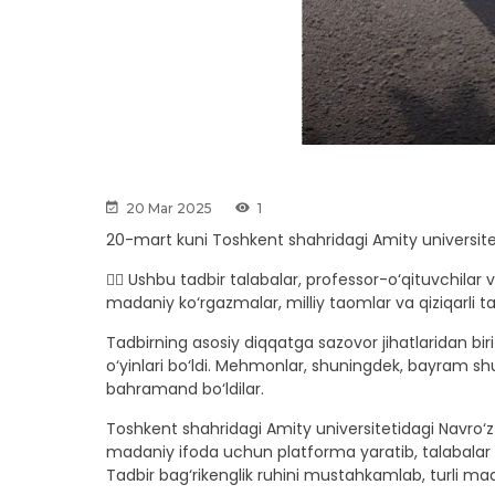
20 Mar 2025
1
20-mart kuni Toshkent shahridagi Amity universitet
👉🏼 Ushbu tadbir talabalar, professor-o‘qituvchila
madaniy ko‘rgazmalar, milliy taomlar va qiziqarli ta
Tadbirning asosiy diqqatga sazovor jihatlaridan biri
o‘yinlari bo‘ldi. Mehmonlar, shuningdek, bayram shu
bahramand bo‘ldilar.
Toshkent shahridagi Amity universitetidagi Navro‘
madaniy ifoda uchun platforma yaratib, talabalar an
Tadbir bag‘rikenglik ruhini mustahkamlab, turli ma