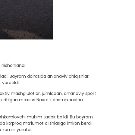
 nishonlandi
ladi. Bayram doirasida an’anaviy chiqishlar,
yaratildi.
eraktiv mashg‘ulotlar, jumladan, an’anaviy sport
 kiritilgan maxsus Navro‘z dasturxonidan
stahkamlovchi muhim tadbir bo‘ldi. Bu bayram
ida ko‘proq ma’lumot olishlariga imkon berdi.
a zamin yaratdi.