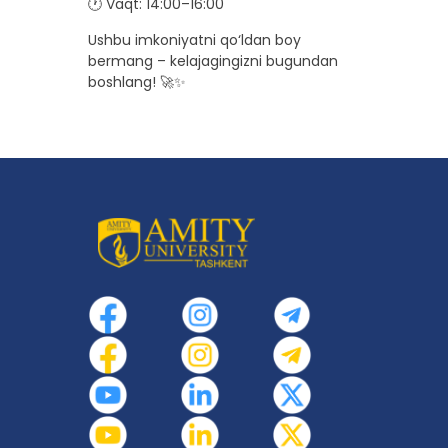
🕐 Vaqt: 14:00–16:00
Ushbu imkoniyatni qo‘ldan boy
bermang – kelajagingizni bugundan
boshlang! 🚀✨