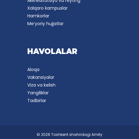
Akkreditatsiya va reyting
Xalqaro kampuslar
Hamkorlar
Me’yoriy hujjatlar
HAVOLALAR
Aloqa
Vakansiyalar
Viza va kelish
Yangiliklar
Tadbirlar
© 2026 Toshkent shahridagi Amity