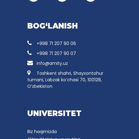
BOG‘LANISH
+998 71 207 90 06
+998 71 207 90 07
info@amity.uz
Toshkent shahri, Shayxontohur
tumani, Labzak ko‘chasi 70, 100128,
O‘zbekiston
UNIVERSITET
Biz haqimizda