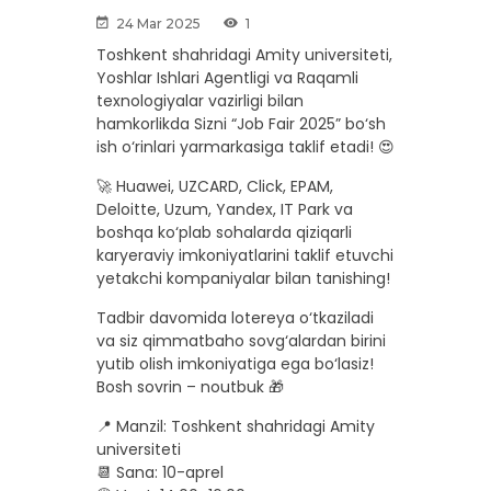
24 Mar 2025
1
Toshkent shahridagi Amity universiteti,
Yoshlar Ishlari Agentligi va Raqamli
texnologiyalar vazirligi bilan
hamkorlikda Sizni “Job Fair 2025” bo‘sh
ish o‘rinlari yarmarkasiga taklif etadi! 😍
🚀 Huawei, UZCARD, Click, EPAM,
Deloitte, Uzum, Yandex, IT Park va
boshqa ko‘plab sohalarda qiziqarli
karyeraviy imkoniyatlarini taklif etuvchi
yetakchi kompaniyalar bilan tanishing!
Tadbir davomida lotereya o‘tkaziladi
va siz qimmatbaho sovg‘alardan birini
yutib olish imkoniyatiga ega bo‘lasiz!
Bosh sovrin – noutbuk 🎁
📍 Manzil: Toshkent shahridagi Amity
universiteti
📆 Sana: 10-aprel