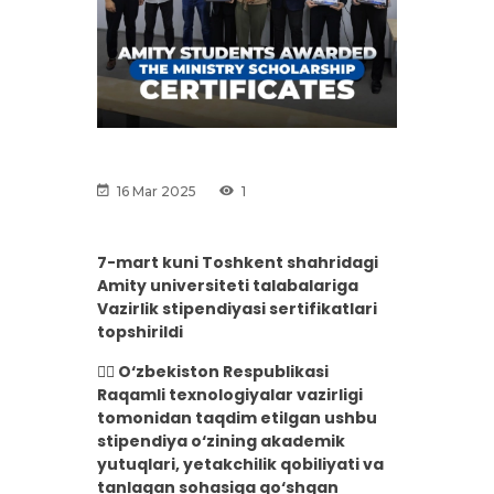
16 Mar 2025
1
7-mart kuni Toshkent shahridagi
Amity universiteti talabalariga
Vazirlik stipendiyasi sertifikatlari
topshirildi
👉🏼 O‘zbekiston Respublikasi
Raqamli texnologiyalar vazirligi
tomonidan taqdim etilgan ushbu
stipendiya o‘zining akademik
yutuqlari, yetakchilik qobiliyati va
tanlagan sohasiga qo‘shgan