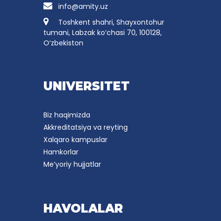
info@amity.uz
Toshkent shahri, Shayxontohur
tumani, Labzak ko‘chasi 70, 100128,
O‘zbekiston
UNIVERSITET
Biz haqimizda
Akkreditatsiya va reyting
Xalqaro kampuslar
Hamkorlar
Me’yoriy hujjatlar
HAVOLALAR