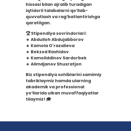
hissasi bilan ajralib turadigan
iqtidorli talabalarni qo‘llab-
quvvatlash va rag‘batlantirishga
qaratilgan.
🏆 Stipendiya sovrindorlari:
🔹 Abdulloh Abdujabborov
🔹 Kamola O'razalieva
🔹 Bekzod Rashidov
🔹 Kamoliddinov Sardorbek
🔹 Alimdjanov Shuxratjon
Biz stipendiya sohiblarini samimiy
tabriklaymiz hamda ularning
akademik va professional
yo‘llarida ulkan muvaffaqiyatlar
tilaymiz! 🎓