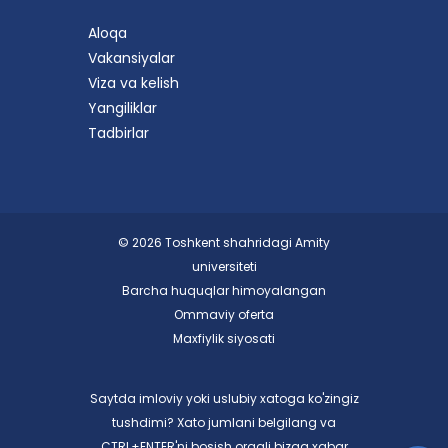
Aloqa
Vakansiyalar
Viza va kelish
Yangiliklar
Tadbirlar
© 2026 Toshkent shahridagi Amity
universiteti
Barcha huquqlar himoyalangan
Ommaviy oferta
Maxfiylik siyosati
Saytda imloviy yoki uslubiy xatoga ko'zingiz
tushdimi? Xato jumlani belgilang va
CTRL+ENTER'ni bosish orqali bizga xabar