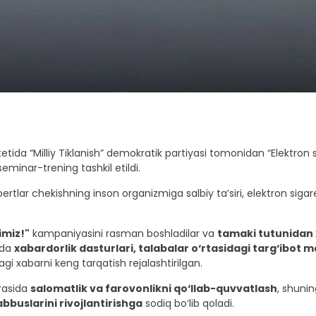
etida “Milliy Tiklanish” demokratik partiyasi tomonidan “Elektron 
eminar-trening tashkil etildi.
ertlar chekishning inson organizmiga salbiy ta’siri, elektron siga
imiz!"
kampaniyasini rasman boshladilar va
tamaki tutunidan x
ida
xabardorlik dasturlari, talabalar o‘rtasidagi targ‘ibot 
gi xabarni keng tarqatish rejalashtirilgan.
orasida
salomatlik va farovonlikni qo‘llab-quvvatlash
, shuni
bbuslarini rivojlantirishga
sodiq bo‘lib qoladi.