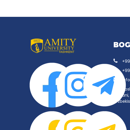
BOG
+99
+99
inf
Tos
tumani, 
O‘zbeki