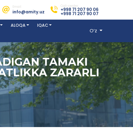
Call-center:
Email:
+998 71 207 90 06
info@amity.uz
+998 71 207 90 07
ALOQA
IQAC
O‘z
ADIGAN TAMAKI
ATLIKKA ZARARLI