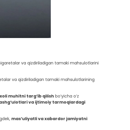
sigaretalar va qizdiriladigan tamaki mahsulotlarini
retalar va qizdiriladigan tamaki mahsulotlarining
oli muhitni targ‘ib qilish
bo‘yicha o‘z
mashg‘ulotlari va ijtimoiy tarmoqlardagi
ngdek,
mas’uliyatli va xabardor jamiyatni