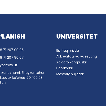
‘LANISH
UNIVERSITET
8 71 207 90 06
Biz haqimizda
Akkreditatsiya va reyting
8 71 207 90 07
Xalqaro kampuslar
o@amity.uz
Hamkorlar
hkent shahri, Shayxontohur
Me’yoriy hujjatlar
Labzak ko‘chasi 70, 100128,
ston