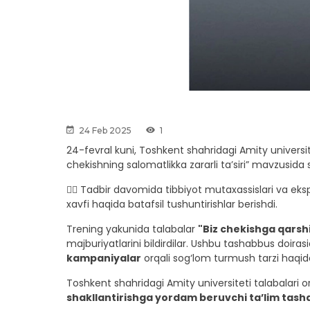
24 Feb 2025
1
24-fevral kuni, Toshkent shahridagi Amity universit
chekishning salomatlikka zararli ta’siri” mavzusida s
👉🏼 Tadbir davomida tibbiyot mutaxassislari va eksp
xavfi haqida batafsil tushuntirishlar berishdi.
Trening yakunida talabalar
"Biz chekishga qarsh
majburiyatlarini bildirdilar. Ushbu tashabbus doiras
kampaniyalar
orqali sog‘lom turmush tarzi haqida
Toshkent shahridagi Amity universiteti talabalari 
shakllantirishga yordam beruvchi ta’lim tasha