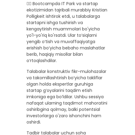
👉🏼 Bootcampda IT Park va startap
ekotizimidan tajribali murabbiy Kristian
Polligkeit ishtirok etdi, u talabalarga
startapni ishga tushirish va
kengaytirish muammolari bo'yicha
yo'l-yo'riq ko'rsatdi. Ular to‘siqlarni
yengib o‘tish va muvaffaqiyatga
erishish bo‘yicha bebaho maslahatlar
berib, haqiqiy misollar bilan
o‘rtoqlashdilar.
Talabalar konstruktiv fikr-mulohazalar
va takomillashtirish bo‘yicha takliflar
olgan holda ekspertlar guruhiga
startap g‘oyalarini taqdim etish
imkoniga ega bo‘ldilar. Ushbu sessiya
nafaqat ularning taqdimot mahoratini
oshiribgina qolmay, balki potentsial
investorlarga o'zaro ishonchini ham
oshirdi.
Tadbir talabalar uchun soha