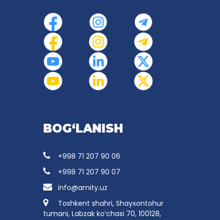
BOG‘LANISH
+998 71 207 90 06
+998 71 207 90 07
info@amity.uz
Toshkent shahri, Shayxontohur
tumani, Labzak ko‘chasi 70, 100128,