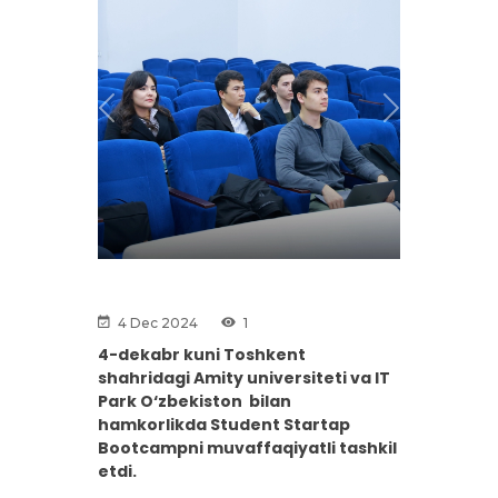
Previous
Next
4 Dec 2024
1
4-dekabr kuni Toshkent
shahridagi Amity universiteti va IT
Park O‘zbekiston bilan
hamkorlikda Student Startap
Bootcampni muvaffaqiyatli tashkil
etdi.