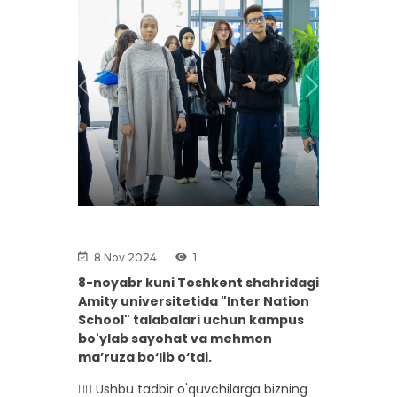
Previous
Next
8 Nov 2024
1
8-noyabr kuni Toshkent shahridagi
Amity universitetida "Inter Nation
School" talabalari uchun kampus
bo'ylab sayohat va mehmon
ma’ruza bo‘lib o‘tdi.
👉🏼 Ushbu tadbir o'quvchilarga bizning