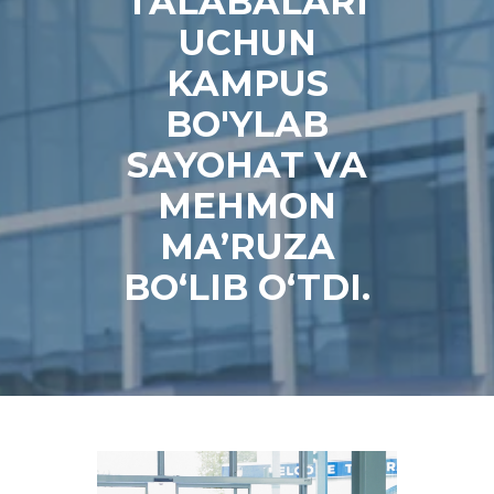
TALABALARI
UCHUN
KAMPUS
BO'YLAB
SAYOHAT VA
MEHMON
MA’RUZA
BO‘LIB O‘TDI.