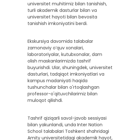
universitet muhitimiz bilan tanishish,
turli akademik dasturlar bilan va
universitet hayoti bilan bevosita
tanishish imkoniyatini berdi.
Ekskursiya davomida talabalar
zamonaviy o‘quv xonalari,
laboratoriyalar, kutubxonalar, dam
olish maskanlarimizda tashrif
buyurishdi. Ular, shuningdek, universitet
dasturlari, tadqiqot imkoniyatlari va
kampus madaniyati haqida
tushunchalar bilan o'rtoqlashgan
professor-o'qituvchilarimiz bilan
muloqot qilishdi.
Tashrif qiziqarli savol-javob sessiyasi
bilan yakunlandi, unda Inter Nation
School talabalari Toshkent shahridagi
Amity universitetidagi akademik hayot,