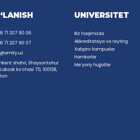
‘LANISH
UNIVERSITET
8 71 207 90 06
Biz haqimizda
Akkreditatsiya va reyting
8 71 207 90 07
Xalqaro kampuslar
o@amity.uz
Hamkorlar
hkent shahri, Shayxontohur
Me’yoriy hujjatlar
Labzak ko‘chasi 70, 100128,
ston