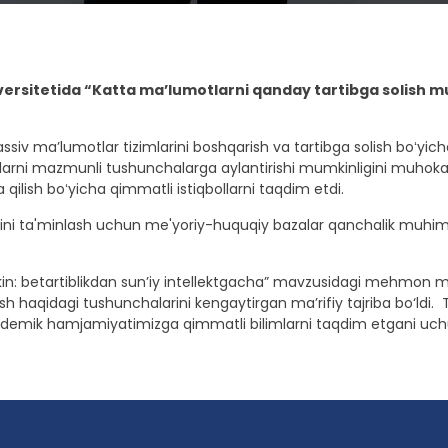
ersitetida “Katta ma’lumotlarni qanday tartibga solish mu
v maʼlumotlar tizimlarini boshqarish va tartibga solish boʻyicha oʻ
arni mazmunli tushunchalarga aylantirishi mumkinligini muhokama
qilish boʻyicha qimmatli istiqbollarni taqdim etdi.
gini ta'minlash uchun me'yoriy-huquqiy bazalar qanchalik muhiml
n: betartiblikdan sun’iy intellektgacha” mavzusidagi mehmon ma
h haqidagi tushunchalarini kengaytirgan ma’rifiy tajriba bo‘ldi. 
ademik hamjamiyatimizga qimmatli bilimlarni taqdim etgani uchun 