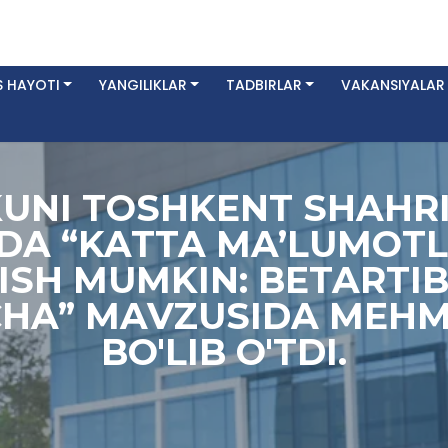
 HAYOTI
YANGILIKLAR
TADBIRLAR
VAKANSIYALAR
KUNI TOSHKENT SHAHRI
IDA “KATTA MA’LUMOT
ISH MUMKIN: BETARTIB
CHA” MAVZUSIDA MEHM
BO'LIB O'TDI.