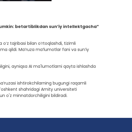
mkin: betartiblikdan sun’iy intellektgacha”
z tajribasi bilan oʻrtoqlashdi, tizimli
 qildi. Maʼruza maʼlumotlar fani va sunʼiy
igini, ayniqsa AI ma'lumotlarni qayta ishlashda
’ruzasi ishtirokchilarning bugungi raqamli
Toshkent shahridagi Amity universiteti
o'z minnatdorchiligini bildiradi.