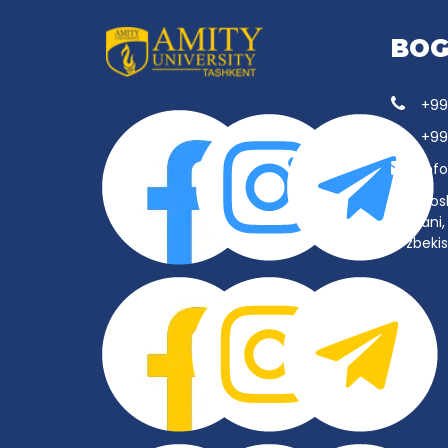
BOG
+99
+99
inf
Tos
tumani, 
O‘zbeki