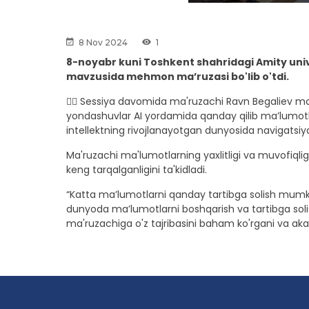
8 Nov 2024
1
8-noyabr kuni Toshkent shahridagi Amity univ
mavzusida mehmon ma’ruzasi bo'lib o'tdi.
👉🏼 Sessiya davomida ma'ruzachi Ravn Begaliev massi
yondashuvlar AI yordamida qanday qilib maʼlumotl
intellektning rivojlanayotgan dunyosida navigatsiya 
Ma'ruzachi ma'lumotlarning yaxlitligi va muvofiqli
keng tarqalganligini ta'kidladi.
“Katta ma’lumotlarni qanday tartibga solish mumki
dunyoda ma’lumotlarni boshqarish va tartibga solis
ma'ruzachiga o'z tajribasini baham ko'rgani va ak