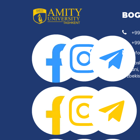
BOG
+99
+99
inf
Tos
tumani, 
O‘zbeki