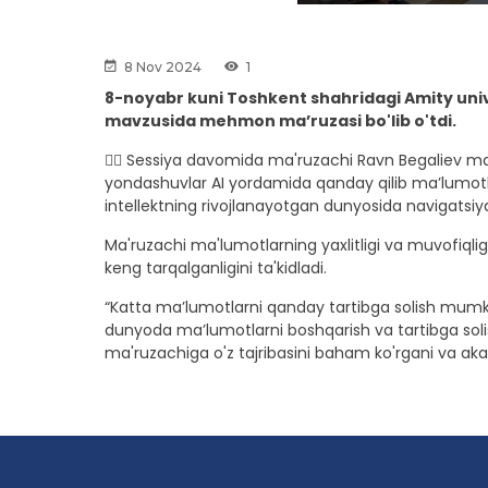
8 Nov 2024
1
8-noyabr kuni Toshkent shahridagi Amity univ
mavzusida mehmon ma’ruzasi bo'lib o'tdi.
👉🏼 Sessiya davomida ma'ruzachi Ravn Begaliev massi
yondashuvlar AI yordamida qanday qilib maʼlumotl
intellektning rivojlanayotgan dunyosida navigatsiya 
Ma'ruzachi ma'lumotlarning yaxlitligi va muvofiqli
keng tarqalganligini ta'kidladi.
“Katta ma’lumotlarni qanday tartibga solish mumki
dunyoda ma’lumotlarni boshqarish va tartibga solis
ma'ruzachiga o'z tajribasini baham ko'rgani va ak