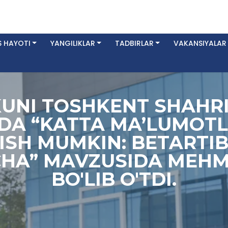
 HAYOTI
YANGILIKLAR
TADBIRLAR
VAKANSIYALAR
KUNI TOSHKENT SHAHRI
IDA “KATTA MA’LUMOT
ISH MUMKIN: BETARTIB
CHA” MAVZUSIDA MEHM
BO'LIB O'TDI.