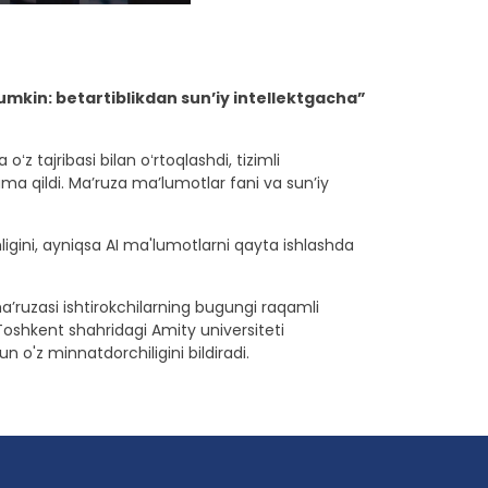
mkin: betartiblikdan sun’iy intellektgacha”
z tajribasi bilan oʻrtoqlashdi, tizimli
 qildi. Maʼruza maʼlumotlar fani va sunʼiy
igini, ayniqsa AI ma'lumotlarni qayta ishlashda
’ruzasi ishtirokchilarning bugungi raqamli
Toshkent shahridagi Amity universiteti
o'z minnatdorchiligini bildiradi.