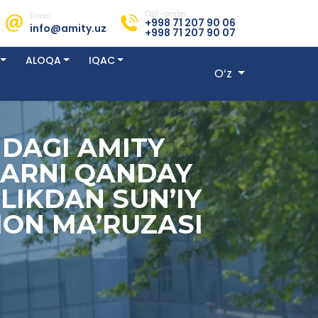
Call-center:
Email:
+998 71 207 90 06
info@amity.uz
+998 71 207 90 07
ALOQA
IQAC
O‘z
DAGI AMITY
LARNI QANDAY
LIKDAN SUN’IY
ON MA’RUZASI