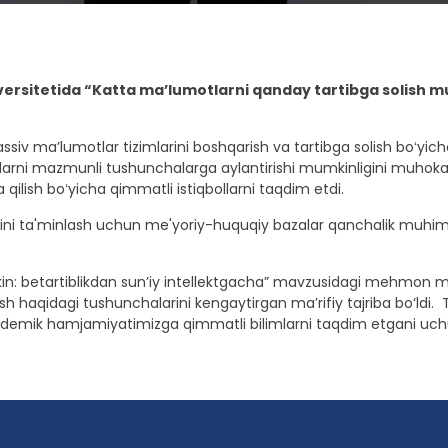
ersitetida “Katta ma’lumotlarni qanday tartibga solish mu
v maʼlumotlar tizimlarini boshqarish va tartibga solish boʻyicha oʻ
arni mazmunli tushunchalarga aylantirishi mumkinligini muhokama
qilish boʻyicha qimmatli istiqbollarni taqdim etdi.
gini ta'minlash uchun me'yoriy-huquqiy bazalar qanchalik muhiml
n: betartiblikdan sun’iy intellektgacha” mavzusidagi mehmon ma
h haqidagi tushunchalarini kengaytirgan ma’rifiy tajriba bo‘ldi. 
ademik hamjamiyatimizga qimmatli bilimlarni taqdim etgani uchun 