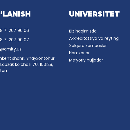
‘LANISH
UNIVERSITET
8 71 207 90 06
Biz haqimizda
Akkreditatsiya va reyting
8 71 207 90 07
Xalqaro kampuslar
o@amity.uz
Hamkorlar
hkent shahri, Shayxontohur
Me’yoriy hujjatlar
Labzak ko‘chasi 70, 100128,
ston