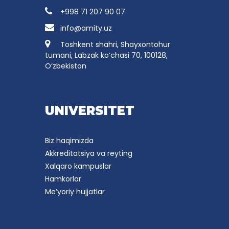
+998 71 207 90 07
info@amity.uz
Toshkent shahri, Shayxontohur
tumani, Labzak ko‘chasi 70, 100128,
O‘zbekiston
UNIVERSITET
Biz haqimizda
Akkreditatsiya va reyting
Xalqaro kampuslar
Hamkorlar
Me’yoriy hujjatlar