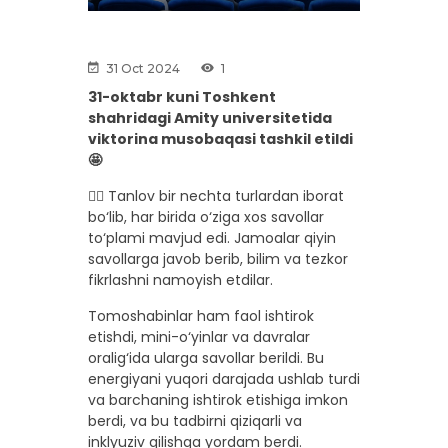
31 Oct 2024
1
31-oktabr kuni Toshkent
shahridagi Amity universitetida
viktorina musobaqasi tashkil etildi
🤩
👉🏼 Tanlov bir nechta turlardan iborat
bo‘lib, har birida o‘ziga xos savollar
to‘plami mavjud edi. Jamoalar qiyin
savollarga javob berib, bilim va tezkor
fikrlashni namoyish etdilar.
Tomoshabinlar ham faol ishtirok
etishdi, mini-o‘yinlar va davralar
oralig‘ida ularga savollar berildi. Bu
energiyani yuqori darajada ushlab turdi
va barchaning ishtirok etishiga imkon
berdi, va bu tadbirni qiziqarli va
inklyuziv qilishga yordam berdi.