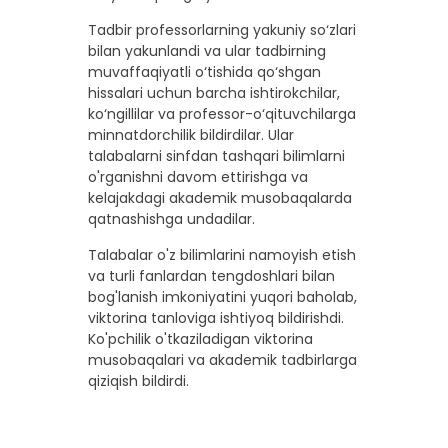
Tadbir professorlarning yakuniy so‘zlari
bilan yakunlandi va ular tadbirning
muvaffaqiyatli o‘tishida qo‘shgan
hissalari uchun barcha ishtirokchilar,
ko‘ngillilar va professor-o‘qituvchilarga
minnatdorchilik bildirdilar. Ular
talabalarni sinfdan tashqari bilimlarni
o'rganishni davom ettirishga va
kelajakdagi akademik musobaqalarda
qatnashishga undadilar.
Talabalar o'z bilimlarini namoyish etish
va turli fanlardan tengdoshlari bilan
bog'lanish imkoniyatini yuqori baholab,
viktorina tanloviga ishtiyoq bildirishdi.
Ko'pchilik o'tkaziladigan viktorina
musobaqalari va akademik tadbirlarga
qiziqish bildirdi.