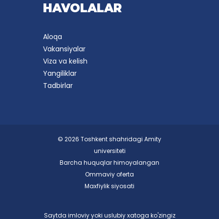
HAVOLALAR
Aloqa
Vakansiyalar
Viza va kelish
Yangiliklar
Tadbirlar
© 2026 Toshkent shahridagi Amity
universiteti
Barcha huquqlar himoyalangan
Ommaviy oferta
Maxfiylik siyosati
Saytda imloviy yoki uslubiy xatoga ko'zingiz