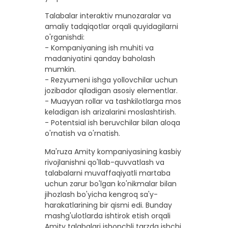
Talabalar interaktiv munozaralar va
amaliy tadqiqotlar orqali quyidagilarni
o'rganishdi:
- Kompaniyaning ish muhiti va
madaniyatini qanday baholash
mumkin.
- Rezyumeni ishga yollovchilar uchun
jozibador qiladigan asosiy elementlar.
- Muayyan rollar va tashkilotlarga mos
keladigan ish arizalarini moslashtirish.
- Potentsial ish beruvchilar bilan aloqa
o'rnatish va o'rnatish.
Ma'ruza Amity kompaniyasining kasbiy
rivojlanishni qo'llab-quvvatlash va
talabalarni muvaffaqiyatli martaba
uchun zarur bo'lgan ko'nikmalar bilan
jihozlash bo'yicha kengroq sa'y-
harakatlarining bir qismi edi. Bunday
mashg'ulotlarda ishtirok etish orqali
Amity talabalari ishonchli tarzda ishchi