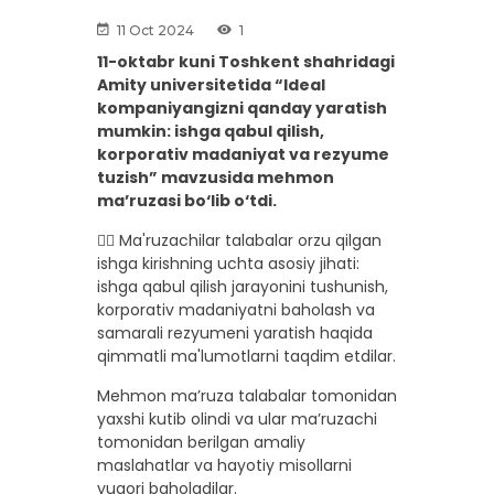
11 Oct 2024
1
11-oktabr kuni Toshkent shahridagi
Amity universitetida “Ideal
kompaniyangizni qanday yaratish
mumkin: ishga qabul qilish,
korporativ madaniyat va rezyume
tuzish” mavzusida mehmon
ma’ruzasi bo‘lib o‘tdi.
👉🏼 Ma'ruzachilar talabalar orzu qilgan
ishga kirishning uchta asosiy jihati:
ishga qabul qilish jarayonini tushunish,
korporativ madaniyatni baholash va
samarali rezyumeni yaratish haqida
qimmatli ma'lumotlarni taqdim etdilar.
Mehmon ma’ruza talabalar tomonidan
yaxshi kutib olindi va ular ma’ruzachi
tomonidan berilgan amaliy
maslahatlar va hayotiy misollarni
yuqori baholadilar.