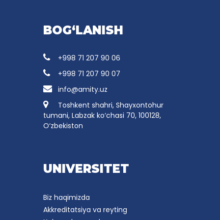
BOG‘LANISH
+998 71 207 90 06
+998 71 207 90 07
info@amity.uz
Toshkent shahri, Shayxontohur
tumani, Labzak ko‘chasi 70, 100128,
O‘zbekiston
UNIVERSITET
Biz haqimizda
Akkreditatsiya va reyting