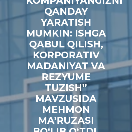
KOMPANIYANGIZNI
QANDAY
YARATISH
MUMKIN: ISHGA
QABUL QILISH,
KORPORATIV
MADANIYAT VA
REZYUME
TUZISH”
MAVZUSIDA
MEHMON
MA’RUZASI
BO‘LIB O‘TDI.