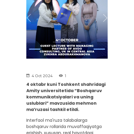
Previous
Next
4 Oct 2024
1
4 oktabr kuni Toshkent shahridagi
Amity universitetida “Boshqaruv
kommunikatsiyalari va uning
uslublari” mavzusida mehmon
ma’ruzasi tashkil etildi.
Interfaol ma'ruza talabalarga
boshqaruv rollarida muvaffaqiyatga
erishish, xususan, real hayotdagi