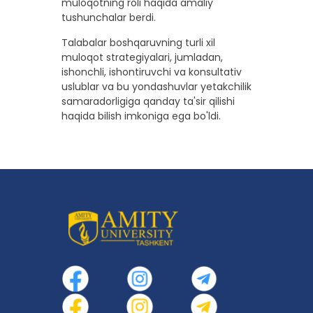
muloqotning roli haqida amaliy
tushunchalar berdi.
Talabalar boshqaruvning turli xil
muloqot strategiyalari, jumladan,
ishonchli, ishontiruvchi va konsultativ
uslublar va bu yondashuvlar yetakchilik
samaradorligiga qanday ta'sir qilishi
haqida bilish imkoniga ega bo'ldi.