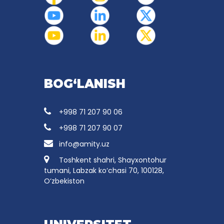
BOG‘LANISH
+998 71 207 90 06
+998 71 207 90 07
info@amity.uz
Toshkent shahri, Shayxontohur
tumani, Labzak ko‘chasi 70, 100128,
O‘zbekiston