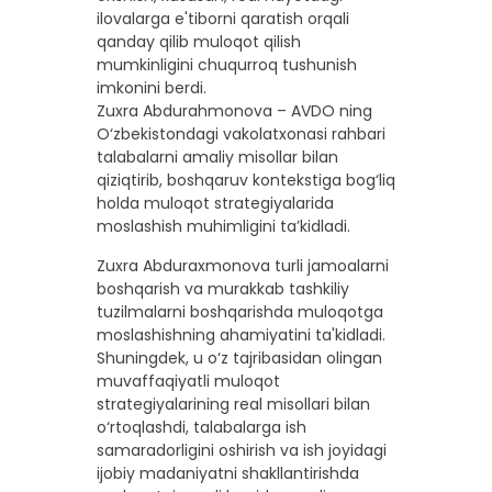
ilovalarga e'tiborni qaratish orqali
qanday qilib muloqot qilish
mumkinligini chuqurroq tushunish
imkonini berdi.
Zuxra Abdurahmonova – AVDO ning
O‘zbekistondagi vakolatxonasi rahbari
talabalarni amaliy misollar bilan
qiziqtirib, boshqaruv kontekstiga bog‘liq
holda muloqot strategiyalarida
moslashish muhimligini ta’kidladi.
Zuxra Abduraxmonova turli jamoalarni
boshqarish va murakkab tashkiliy
tuzilmalarni boshqarishda muloqotga
moslashishning ahamiyatini ta'kidladi.
Shuningdek, u o‘z tajribasidan olingan
muvaffaqiyatli muloqot
strategiyalarining real misollari bilan
o‘rtoqlashdi, talabalarga ish
samaradorligini oshirish va ish joyidagi
ijobiy madaniyatni shakllantirishda