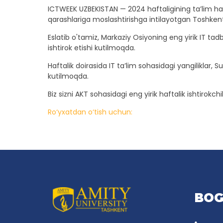
ICTWEEK UZBEKISTAN — 2024 haftaligining ta’lim ham
qarashlariga moslashtirishga intilayotgan Toshkent 
Eslatib o'tamiz, Markaziy Osiyoning eng yirik IT ta
ishtirok etishi kutilmoqda.
Haftalik doirasida IT ta’lim sohasidagi yangiliklar,
kutilmoqda.
Biz sizni AKT sohasidagi eng yirik haftalik ishtirok
Ro‘yxatdan o‘tish uchun:
BOG