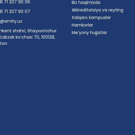
8 71 207 90 06
Biz haqimizda
Akkreditatsiya va reyting
8 71 207 90 07
Xalqaro kampuslar
o@amity.uz
Hamkorlar
hkent shahri, Shayxontohur
Me’yoriy hujjatlar
Labzak ko‘chasi 70, 100128,
ston