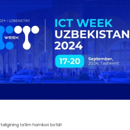
ligining ta’lim hamkori bo‘ldi!