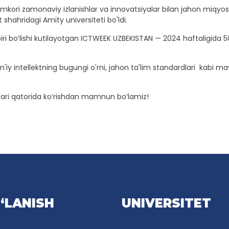
kori zamonaviy izlanishlar va innovatsiyalar bilan jahon miqyosi
shahridagi Amity universiteti bo'ldi.
dbiri bo‘lishi kutilayotgan ICTWEEK UZBEKISTAN — 2024 haftaligida
 Sun'iy intellektning bugungi o'rni, jahon ta'lim standardlari kabi
chilari qatorida ko‘rishdan mamnun bo‘lamiz!
‘LANISH
UNIVERSITET