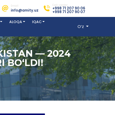
Call-center:
Email:
+998 71 207 90 06
info@amity.uz
+998 71 207 90 07
ALOQA
IQAC
O‘z
KISTAN — 2024
 BO‘LDI!