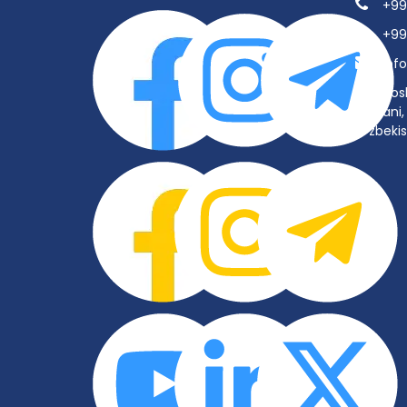
+99
+99
inf
Tos
tumani, 
O‘zbeki