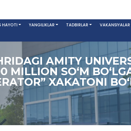
 HAYOTI
YANGILIKLAR
TADBIRLAR
VAKANSIYALAR
RIDAGI AMITY UNIVERS
0 MILLION SO‘M BO‘LG
RATOR” XAKATONI BO‘L