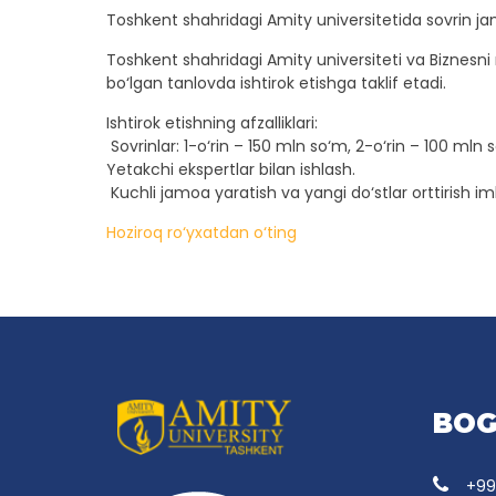
Toshkent shahridagi Amity universitetida sovrin ja
Toshkent shahridagi Amity universiteti va Biznesni 
bo‘lgan tanlovda ishtirok etishga taklif etadi.
Ishtirok etishning afzalliklari:
Sovrinlar: 1-o‘rin – 150 mln so‘m, 2-o‘rin – 100 mln 
Yetakchi ekspertlar bilan ishlash.
Kuchli jamoa yaratish va yangi do‘stlar orttirish im
Hoziroq ro‘yxatdan o‘ting
BOG
+99