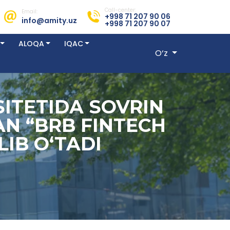
Call-center:
Email:
+998 71 207 90 06
info@amity.uz
+998 71 207 90 07
ALOQA
IQAC
O‘z
ITETIDA SOVRIN
AN “BRB FINTECH
IB O‘TADI