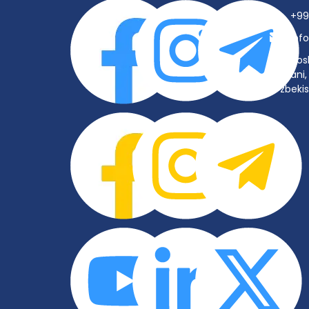
+99
inf
Tos
tumani, 
O‘zbeki