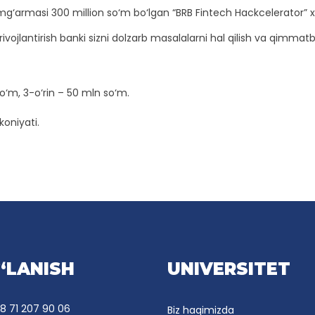
mg‘armasi 300 million so‘m bo‘lgan “BRB Fintech Hackcelerator” xa
rivojlantirish banki sizni dolzarb masalalarni hal qilish va qimm
so‘m, 3-o‘rin – 50 mln so‘m.
koniyati.
‘LANISH
UNIVERSITET
8 71 207 90 06
Biz haqimizda