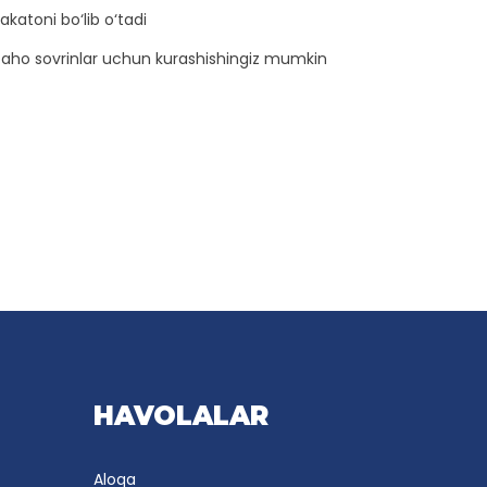
katoni bo‘lib o‘tadi
atbaho sovrinlar uchun kurashishingiz mumkin
HAVOLALAR
Aloqa