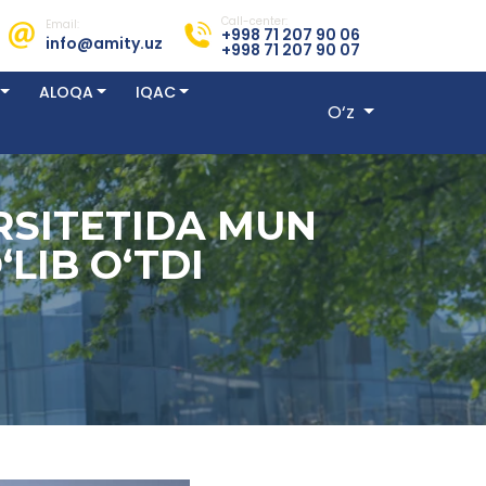
Call-center:
Email:
+998 71 207 90 06
info@amity.uz
+998 71 207 90 07
ALOQA
IQAC
O‘z
RSITETIDA MUN
LIB O‘TDI