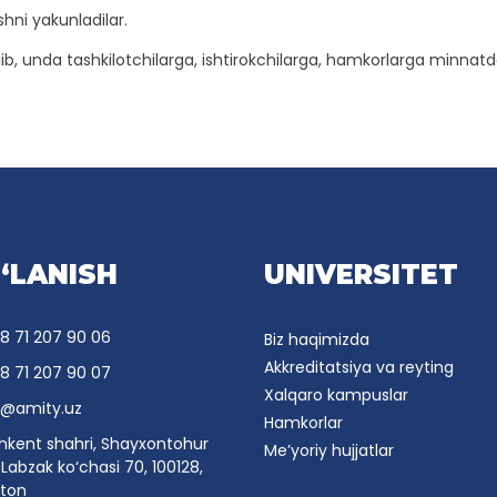
hni yakunladilar.
, unda tashkilotchilarga, ishtirokchilarga, hamkorlarga minnatdorch
‘LANISH
UNIVERSITET
8 71 207 90 06
Biz haqimizda
Akkreditatsiya va reyting
8 71 207 90 07
Xalqaro kampuslar
o@amity.uz
Hamkorlar
hkent shahri, Shayxontohur
Me’yoriy hujjatlar
Labzak ko‘chasi 70, 100128,
ston