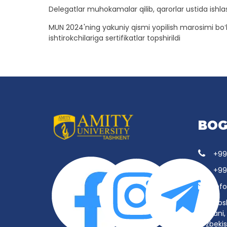
Delegatlar muhokamalar qilib, qarorlar ustida ishlas
MUN 2024'ning yakuniy qismi yopilish marosimi boʻlib
ishtirokchilariga sertifikatlar topshirildi
BOG
+99
+99
inf
Tos
tumani, 
O‘zbeki