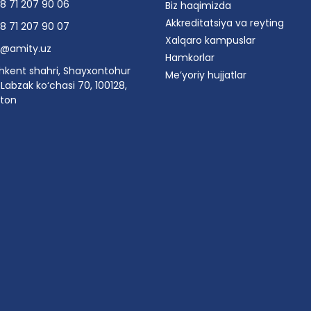
8 71 207 90 06
Biz haqimizda
Akkreditatsiya va reyting
8 71 207 90 07
Xalqaro kampuslar
o@amity.uz
Hamkorlar
hkent shahri, Shayxontohur
Me’yoriy hujjatlar
Labzak ko‘chasi 70, 100128,
ston