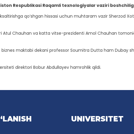
ton Respublikasi Raqamli texnologiyalar vaziri boshchiligid
ksaltirishga qo‘shgan hissasi uchun muhtaram vazir Sherzod Xo
eri Atul Chauhan va katta vitse-prezidenti Amol Chauhan tomoni
i biznes maktabi dekani professor Soumitra Dutta ham Dubay sha
iteti direktori Bobur Abdullayev hamrohlik qildi.
‘LANISH
UNIVERSITET