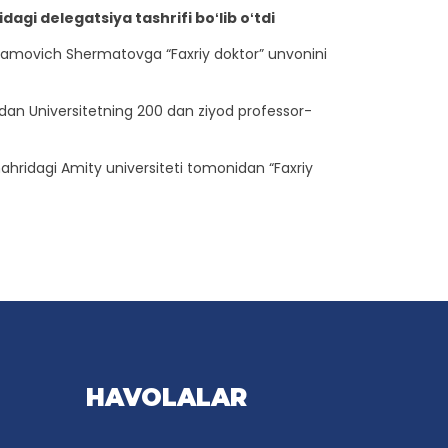
agi delegatsiya tashrifi boʻlib oʻtdi
tamovich Shermatovga “Faxriy doktor” unvonini
dan Universitetning 200 dan ziyod professor-
hridagi Amity universiteti tomonidan “Faxriy
HAVOLALAR