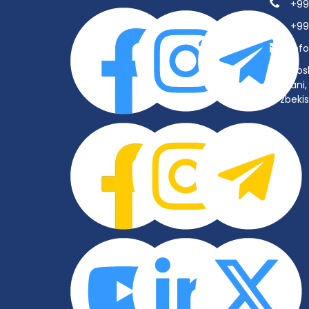
+99
+99
inf
Tos
tumani, 
O‘zbeki