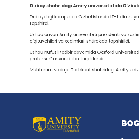
Dubay shahridagi Amity universitetida Oʻzbekis
Dubaydagi kampusda O‘zbekistonda IT-ta’limni yu
topshirdi.
Ushbu unvon Amity universiteti prezidenti va kasl
o‘qituvchilari va xodimlari ishtirokida topshirildi.
Ushbu nufuzli tadbir davomida Oksford universitet
professor” unvoni bilan taqdirlandi.
Muhtaram vazirga Toshkent shahridagi Amity univers
BOG