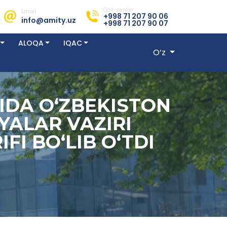
Call-center:
Email:
+998 71 207 90 06
info@amity.uz
+998 71 207 90 07
ALOQA
IQAC
O‘z
IDA OʻZBEKISTON
YALAR VAZIRI
FI BOʻLIB OʻTDI