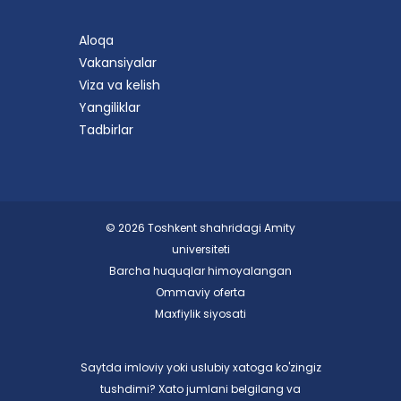
Aloqa
Vakansiyalar
Viza va kelish
Yangiliklar
Tadbirlar
© 2026 Toshkent shahridagi Amity
universiteti
Barcha huquqlar himoyalangan
Ommaviy oferta
Maxfiylik siyosati
Saytda imloviy yoki uslubiy xatoga ko'zingiz
tushdimi? Xato jumlani belgilang va