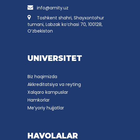
info@amity.uz
Toshkent shahri, Shayxontohur
tumani, Labzak ko‘chasi 70, 100128,
O‘zbekiston
UNIVERSITET
Biz haqimizda
Akkreditatsiya va reyting
Xalqaro kampuslar
Hamkorlar
Me’yoriy hujjatlar
HAVOLALAR