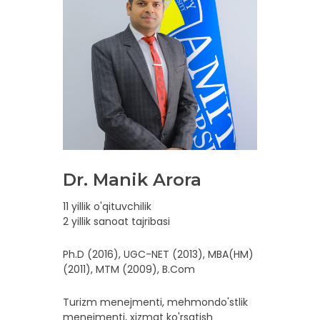
Dr. Manik Arora
11 yillik o'qituvchilik
2 yillik sanoat tajribasi
Ph.D (2016), UGC-NET (2013), MBA(HM)
(2011), MTM (2009), B.Com
Turizm menejmenti, mehmondo'stlik
menejmenti, xizmat ko'rsatish