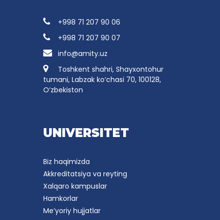
+998 71 207 90 06
+998 71 207 90 07
info@amity.uz
Toshkent shahri, Shayxontohur
tumani, Labzak ko‘chasi 70, 100128,
O‘zbekiston
UNIVERSITET
Biz haqimizda
Akkreditatsiya va reyting
Xalqaro kampuslar
Hamkorlar
Me’yoriy hujjatlar